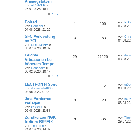
Ansaugstutzen
n
u
z
von
ATANZER
»
t
28.07.2026, 18:11
t
g
e
r
1
2
w
r
B
e
L
Polrad
von
RG
A
Z
1
106
i
o
i
e
von
Heuschi
»
05.08.20
t
t
04.08.2026, 21:20
r
n
u
r
f
z
a
t
L
SFC Verkleidung
von
Chri
A
Z
g
3
163
t
g
e
e
t
f
an 3CL
04.08.20
r
t
von
ChristianHH
»
n
u
w
r
B
z
e
e
30.07.2026, 10:32
e
t
t
g
i
e
o
i
L
n
Leichte
von
donv
A
Z
29
26126
t
r
e
Vibrationen bei
03.08.20
r
w
r
B
r
f
t
höherem Tempo
a
n
u
e
z
g
i
von
lucaspalm
»
o
i
t
t
f
t
06.02.2026, 10:47
t
g
e
r
r
f
r
e
e
1
2
a
w
r
B
g
e
t
f
L
n
LECTRON H Serie
von
stög
A
Z
1
112
i
o
i
e
von
donvanvliet66
»
03.08.20
t
e
e
t
03.08.2026, 01:26
r
n
u
r
f
z
a
t
L
n
Jota Vorderrad
von
kek
A
Z
g
3
123
t
g
e
e
t
f
zerlegen
03.08.20
r
t
von
keks999
»
n
u
w
r
B
z
e
e
02.08.2026, 11:58
e
t
t
g
i
e
o
i
L
n
Zündkerzen NGK
von
Thor
A
Z
9
336
t
r
e
Iridium BR9EIX
29.07.20
r
w
r
B
r
f
t
von
Thorsten
»
a
n
u
e
z
24.07.2026, 14:39
g
i
o
i
t