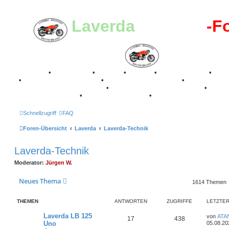
Laverda
-Register
-F
Breganze
•
Geschichte
•
Stories
•
Videos
•
Registertreffen
•
Kale
•
Valle San Liberale 1996
•
Raduno Mondiale 1997
•
Retro Classic Stuttgart 2016
•
Laverda Museum Lisse 2017
•
70 Jahre Feier 2019
•
75 Jahre Feier 2024
•
Schnellzugriff
FAQ
Foren-Übersicht
Laverda
Laverda-Technik
Laverda-Technik
Moderator:
Jürgen W.
Neues Thema
1614 Themen
THEMEN
ANTWORTEN
ZUGRIFFE
LETZTER
L
Laverda LB 125
von
ATA
A
Z
17
438
e
Uno
05.08.20
t