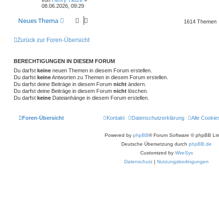
t
r
r
f
08.06.2026, 09:29
t
g
e
a
n
r
g
t
f
w
r
B
Neues Thema
1614 Themen
e
i
e
e
o
i
t
Zurück zur Foren-Übersicht
r
n
r
f
a
g
t
f
BERECHTIGUNGEN IN DIESEM FORUM
e
e
Du darfst
keine
neuen Themen in diesem Forum erstellen.
Du darfst
keine
Antworten zu Themen in diesem Forum erstellen.
n
Du darfst deine Beiträge in diesem Forum
nicht
ändern.
Du darfst deine Beiträge in diesem Forum
nicht
löschen.
Du darfst
keine
Dateianhänge in diesem Forum erstellen.
Foren-Übersicht
Kontakt
Datenschutzerklärung
Alle Cookie
Powered by
phpBB
® Forum Software © phpBB Lim
Deutsche Übersetzung durch
phpBB.de
Customized by
WireSys
Datenschutz
|
Nutzungsbedingungen