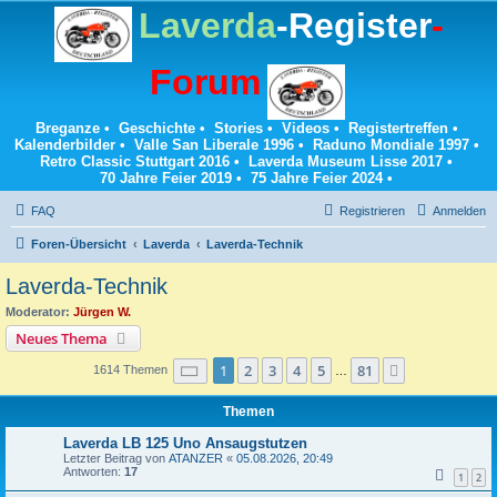
Laverda
-Register
-
Forum
Breganze
•
Geschichte
•
Stories
•
Videos
•
Registertreffen
•
Kalenderbilder
•
Valle San Liberale 1996
•
Raduno Mondiale 1997
•
Retro Classic Stuttgart 2016
•
Laverda Museum Lisse 2017
•
70 Jahre Feier 2019
•
75 Jahre Feier 2024
•
FAQ
Registrieren
Anmelden
Foren-Übersicht
Laverda
Laverda-Technik
Laverda-Technik
Moderator:
Jürgen W.
Neues Thema
Seite
1
von
81
1
2
3
4
5
81
Nächste
1614 Themen
…
Themen
Laverda LB 125 Uno Ansaugstutzen
Letzter Beitrag von
ATANZER
«
05.08.2026, 20:49
Antworten:
17
1
2