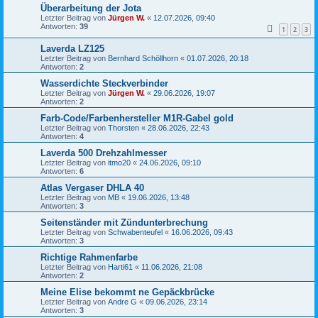
Überarbeitung der Jota
Letzter Beitrag von
Jürgen W.
«
12.07.2026, 09:40
Antworten:
39
1
2
3
Laverda LZ125
Letzter Beitrag von
Bernhard Schöllhorn
«
01.07.2026, 20:18
Antworten:
2
Wasserdichte Steckverbinder
Letzter Beitrag von
Jürgen W.
«
29.06.2026, 19:07
Antworten:
2
Farb-Code/Farbenhersteller M1R-Gabel gold
Letzter Beitrag von
Thorsten
«
28.06.2026, 22:43
Antworten:
4
Laverda 500 Drehzahlmesser
Letzter Beitrag von
itmo20
«
24.06.2026, 09:10
Antworten:
6
Atlas Vergaser DHLA 40
Letzter Beitrag von
MB
«
19.06.2026, 13:48
Antworten:
3
Seitenständer mit Zündunterbrechung
Letzter Beitrag von
Schwabenteufel
«
16.06.2026, 09:43
Antworten:
3
Richtige Rahmenfarbe
Letzter Beitrag von
Harti61
«
11.06.2026, 21:08
Antworten:
2
Meine Elise bekommt ne Gepäckbrücke
Letzter Beitrag von
Andre G
«
09.06.2026, 23:14
Antworten:
3