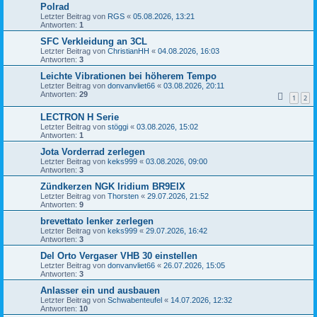
Polrad
Letzter Beitrag von
RGS
«
05.08.2026, 13:21
Antworten:
1
SFC Verkleidung an 3CL
Letzter Beitrag von
ChristianHH
«
04.08.2026, 16:03
Antworten:
3
Leichte Vibrationen bei höherem Tempo
Letzter Beitrag von
donvanvliet66
«
03.08.2026, 20:11
Antworten:
29
1
2
LECTRON H Serie
Letzter Beitrag von
stöggi
«
03.08.2026, 15:02
Antworten:
1
Jota Vorderrad zerlegen
Letzter Beitrag von
keks999
«
03.08.2026, 09:00
Antworten:
3
Zündkerzen NGK Iridium BR9EIX
Letzter Beitrag von
Thorsten
«
29.07.2026, 21:52
Antworten:
9
brevettato lenker zerlegen
Letzter Beitrag von
keks999
«
29.07.2026, 16:42
Antworten:
3
Del Orto Vergaser VHB 30 einstellen
Letzter Beitrag von
donvanvliet66
«
26.07.2026, 15:05
Antworten:
3
Anlasser ein und ausbauen
Letzter Beitrag von
Schwabenteufel
«
14.07.2026, 12:32
Antworten:
10