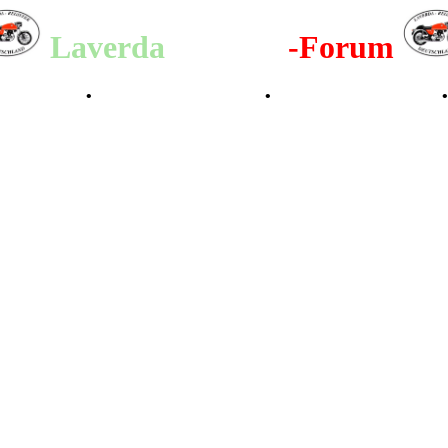
Laverda
-Register
-Forum
lenderbilder
•
Valle San Liberale 1996
•
Raduno Mondiale 1997