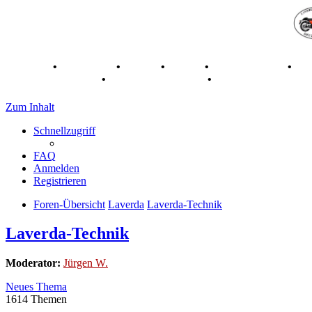
Breganze
•
Geschichte
•
Stories
•
Videos
•
Registertreffen
•
Ka
70 Jahre Feier 2019
•
75 Jahre Feier 2024
•
Zum Inhalt
Schnellzugriff
FAQ
Anmelden
Registrieren
Foren-Übersicht
Laverda
Laverda-Technik
Laverda-Technik
Moderator:
Jürgen W.
Neues Thema
1614 Themen