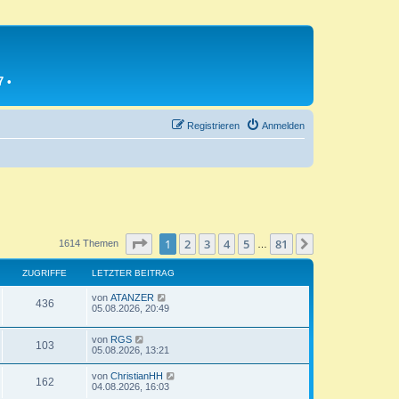
7
•
Registrieren
Anmelden
Seite
1
von
81
1
2
3
4
5
81
Nächste
1614 Themen
…
ZUGRIFFE
LETZTER BEITRAG
L
von
ATANZER
Z
436
e
05.08.2026, 20:49
t
u
z
L
von
RGS
t
Z
103
g
e
05.08.2026, 13:21
e
t
r
u
z
r
B
L
von
ChristianHH
Z
162
t
e
e
04.08.2026, 16:03
g
e
i
i
t