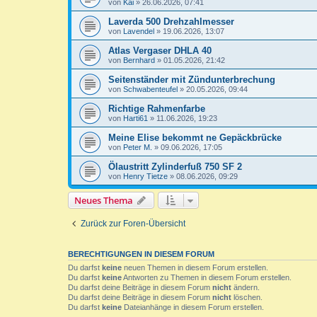
von
Kai
»
26.06.2026, 07:41
Laverda 500 Drehzahlmesser
von
Lavendel
»
19.06.2026, 13:07
Atlas Vergaser DHLA 40
von
Bernhard
»
01.05.2026, 21:42
Seitenständer mit Zündunterbrechung
von
Schwabenteufel
»
20.05.2026, 09:44
Richtige Rahmenfarbe
von
Harti61
»
11.06.2026, 19:23
Meine Elise bekommt ne Gepäckbrücke
von
Peter M.
»
09.06.2026, 17:05
Ölaustritt Zylinderfuß 750 SF 2
von
Henry Tietze
»
08.06.2026, 09:29
Neues Thema
Zurück zur Foren-Übersicht
BERECHTIGUNGEN IN DIESEM FORUM
Du darfst
keine
neuen Themen in diesem Forum erstellen.
Du darfst
keine
Antworten zu Themen in diesem Forum erstellen.
Du darfst deine Beiträge in diesem Forum
nicht
ändern.
Du darfst deine Beiträge in diesem Forum
nicht
löschen.
Du darfst
keine
Dateianhänge in diesem Forum erstellen.