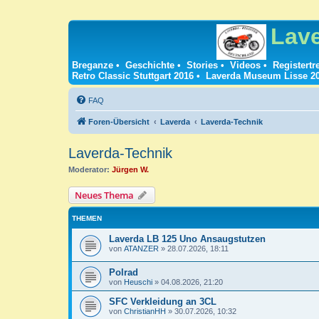
Lav
Breganze
•
Geschichte
•
Stories
•
Videos
•
Registertr
Retro Classic Stuttgart 2016
•
Laverda Museum Lisse 2
FAQ
Foren-Übersicht
Laverda
Laverda-Technik
Laverda-Technik
Moderator:
Jürgen W.
Neues Thema
THEMEN
Laverda LB 125 Uno Ansaugstutzen
von
ATANZER
»
28.07.2026, 18:11
Polrad
von
Heuschi
»
04.08.2026, 21:20
SFC Verkleidung an 3CL
von
ChristianHH
»
30.07.2026, 10:32