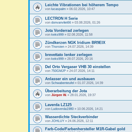
Leichte Vibrationen bei höherem Tempo
von
lucaspalm
»
06.02.2026, 10:47
LECTRON H Serie
von
donvanvliet66
»
03.08.2026, 01:26
Jota Vorderrad zerlegen
von
keks999
»
02.08.2026, 11:58
Zündkerzen NGK Iridium BR9EIX
von
Thorsten
»
24.07.2026, 14:39
brevettato lenker zerlegen
von
keks999
»
28.07.2026, 20:16
Del Orto Vergaser VHB 30 einstellen
von
750GMJP
»
24.07.2026, 14:11
Anlasser ein und ausbauen
von
Schwabenteufel
»
01.07.2026, 14:39
Überarbeitung der Jota
von
Jürgen W.
»
28.01.2026, 19:37
Laverda LZ125
von
Ludoverda1980
»
10.06.2026, 14:21
Wasserdichte Steckverbinder
von
JOHLUY
»
24.06.2026, 12:11
Farb-Code/Farbenhersteller M1R-Gabel gold