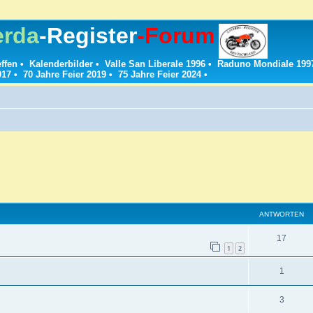
erda
-Register
-Forum
effen
•
Kalenderbilder
•
Valle San Liberale 1996
•
Raduno Mondiale 199
017
•
70 Jahre Feier 2019
•
75 Jahre Feier 2024
•
ANTWORTEN
A
17
1
2
n
A
1
t
n
w
A
3
t
o