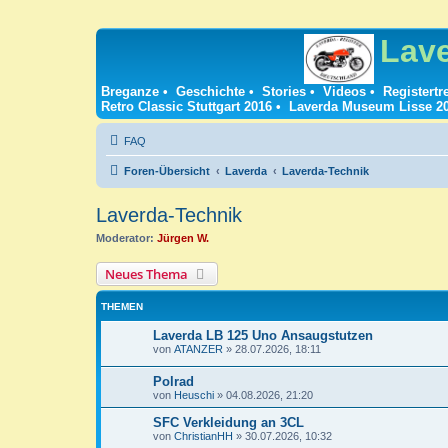
Lav
Breganze
•
Geschichte
•
Stories
•
Videos
•
Registertr
Retro Classic Stuttgart 2016
•
Laverda Museum Lisse 2
FAQ
Foren-Übersicht
Laverda
Laverda-Technik
Laverda-Technik
Moderator:
Jürgen W.
Neues Thema
THEMEN
Laverda LB 125 Uno Ansaugstutzen
von
ATANZER
»
28.07.2026, 18:11
Polrad
von
Heuschi
»
04.08.2026, 21:20
SFC Verkleidung an 3CL
von
ChristianHH
»
30.07.2026, 10:32