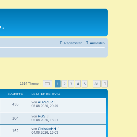
7
•
Registrieren
Anmelden
Seite
1
von
81
1
2
3
4
5
81
Nächste
1614 Themen
…
ZUGRIFFE
LETZTER BEITRAG
L
von
ATANZER
Z
436
e
05.08.2026, 20:49
t
u
z
L
von
RGS
t
Z
104
e
g
05.08.2026, 13:21
e
t
r
u
z
r
B
L
von
ChristianHH
Z
162
t
e
e
04.08.2026, 16:03
g
e
i
i
t