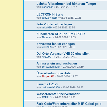
Leichte Vibrationen bei höherem Tempo
von
lucaspalm
»
06.02.2026, 10:47
LECTRON H Serie
von
donvanvliet66
»
03.08.2026, 01:26
Jota Vorderrad zerlegen
von
keks999
»
02.08.2026, 11:58
Zündkerzen NGK Iridium BR9EIX
von
Thorsten
»
24.07.2026, 14:39
brevettato lenker zerlegen
von
keks999
»
28.07.2026, 20:16
Del Orto Vergaser VHB 30 einstellen
von
750GMJP
»
24.07.2026, 14:11
Anlasser ein und ausbauen
von
Schwabenteufel
»
01.07.2026, 14:39
Überarbeitung der Jota
von
Jürgen W.
»
28.01.2026, 19:37
Laverda LZ125
von
Ludoverda1980
»
10.06.2026, 14:21
Wasserdichte Steckverbinder
von
JOHLUY
»
24.06.2026, 12:11
Farb-Code/Farbenhersteller M1R-Gabel gold
von
Kai
»
26.06.2026, 07:41