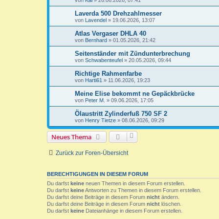
Laverda 500 Drehzahlmesser
von
Lavendel
»
19.06.2026, 13:07
Atlas Vergaser DHLA 40
von
Bernhard
»
01.05.2026, 21:42
Seitenständer mit Zündunterbrechung
von
Schwabenteufel
»
20.05.2026, 09:44
Richtige Rahmenfarbe
von
Harti61
»
11.06.2026, 19:23
Meine Elise bekommt ne Gepäckbrücke
von
Peter M.
»
09.06.2026, 17:05
Ölaustritt Zylinderfuß 750 SF 2
von
Henry Tietze
»
08.06.2026, 09:29
Neues Thema
Zurück zur Foren-Übersicht
BERECHTIGUNGEN IN DIESEM FORUM
Du darfst
keine
neuen Themen in diesem Forum erstellen.
Du darfst
keine
Antworten zu Themen in diesem Forum erstellen.
Du darfst deine Beiträge in diesem Forum
nicht
ändern.
Du darfst deine Beiträge in diesem Forum
nicht
löschen.
Du darfst
keine
Dateianhänge in diesem Forum erstellen.