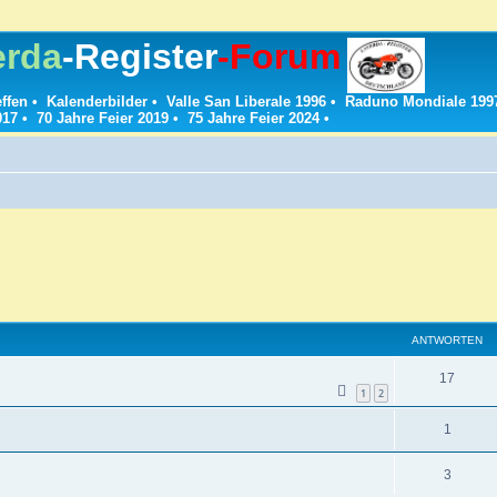
erda
-Register
-Forum
effen
•
Kalenderbilder
•
Valle San Liberale 1996
•
Raduno Mondiale 199
017
•
70 Jahre Feier 2019
•
75 Jahre Feier 2024
•
ANTWORTEN
A
17
1
2
n
A
1
t
n
w
A
3
t
o