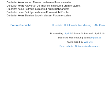
e
e
Du darfst
keine
neuen Themen in diesem Forum erstellen.
Du darfst
keine
Antworten zu Themen in diesem Forum erstellen.
n
Du darfst deine Beiträge in diesem Forum
nicht
ändern.
Du darfst deine Beiträge in diesem Forum
nicht
löschen.
Du darfst
keine
Dateianhänge in diesem Forum erstellen.
Foren-Übersicht
Kontakt
Datenschutzerklärung
Alle Coo
Powered by
phpBB
® Forum Software © phpBB Lim
Deutsche Übersetzung durch
phpBB.de
Customized by
WireSys
Datenschutz
|
Nutzungsbedingungen