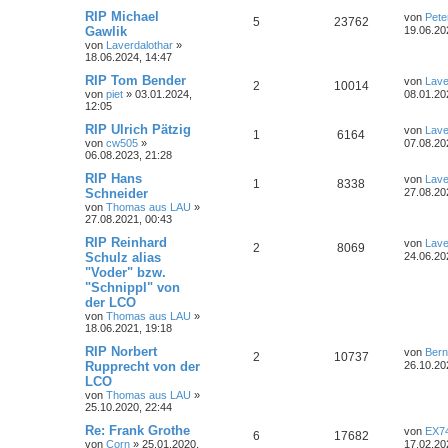
z
t
L
RIP Michael
von
Pete
A
Z
5
23762
t
g
e
e
Gawlik
19.06.20
r
t
von
Laverdalothar
»
n
u
w
r
B
z
18.06.2024, 14:47
e
t
t
g
i
e
o
i
L
RIP Tom Bender
von
Lave
A
Z
2
10014
t
r
e
von
piet
»
03.01.2024,
08.01.20
r
w
r
B
r
f
t
12:05
a
n
u
e
z
g
i
o
i
t
t
f
L
RIP Ulrich Pätzig
von
Lave
A
Z
1
6164
t
t
g
e
e
von
cw505
»
07.08.20
r
r
f
r
t
e
e
06.08.2023, 21:28
a
n
u
w
r
B
z
g
e
t
t
f
L
RIP Hans
n
von
Lave
A
Z
1
8338
t
g
i
e
o
i
e
Schneider
27.08.20
t
r
t
e
e
von
Thomas aus LAU
»
n
u
r
w
r
B
z
r
f
27.08.2021, 00:43
a
e
t
n
t
g
g
i
e
o
i
t
f
L
RIP Reinhard
von
Lave
A
Z
2
8069
t
r
e
Schulz alias
24.06.20
r
w
r
B
r
f
t
e
e
"Voder" bzw.
a
n
u
e
z
g
i
"Schnippl" von
o
i
t
t
f
n
t
t
g
e
der LCO
r
r
f
r
e
e
von
Thomas aus LAU
»
a
w
r
B
18.06.2021, 19:18
g
e
t
f
n
i
L
RIP Norbert
o
i
von
Bern
A
Z
2
10737
t
e
e
e
Rupprecht von der
26.10.20
r
t
r
f
LCO
n
u
a
z
n
von
Thomas aus LAU
»
g
t
t
f
25.10.2020, 22:44
t
g
e
r
e
e
L
Re: Frank Grothe
von
EX7
w
r
B
A
Z
6
17682
e
von
Corn
»
25.01.2020,
17.02.20
e