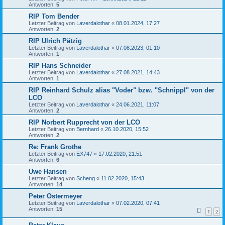
Antworten:
5
RIP Tom Bender
Letzter Beitrag von
Laverdalothar
«
08.01.2024, 17:27
Antworten:
2
RIP Ulrich Pätzig
Letzter Beitrag von
Laverdalothar
«
07.08.2023, 01:10
Antworten:
1
RIP Hans Schneider
Letzter Beitrag von
Laverdalothar
«
27.08.2021, 14:43
Antworten:
1
RIP Reinhard Schulz alias "Voder" bzw. "Schnippl" von der
LCO
Letzter Beitrag von
Laverdalothar
«
24.06.2021, 11:07
Antworten:
2
RIP Norbert Rupprecht von der LCO
Letzter Beitrag von
Bernhard
«
26.10.2020, 15:52
Antworten:
2
Re: Frank Grothe
Letzter Beitrag von
EX747
«
17.02.2020, 21:51
Antworten:
6
Uwe Hansen
Letzter Beitrag von
Scheng
«
11.02.2020, 15:43
Antworten:
14
Peter Ostermeyer
Letzter Beitrag von
Laverdalothar
«
07.02.2020, 07:41
Antworten:
15
1
2