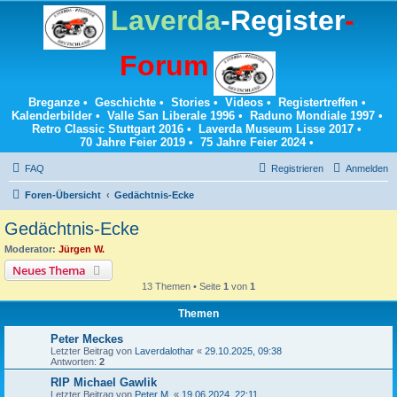
Laverda
-Register
-
Forum
Breganze
•
Geschichte
•
Stories
•
Videos
•
Registertreffen
•
Kalenderbilder
•
Valle San Liberale 1996
•
Raduno Mondiale 1997
•
Retro Classic Stuttgart 2016
•
Laverda Museum Lisse 2017
•
70 Jahre Feier 2019
•
75 Jahre Feier 2024
•
FAQ
Registrieren
Anmelden
Foren-Übersicht
Gedächtnis-Ecke
Gedächtnis-Ecke
Moderator:
Jürgen W.
Neues Thema
13 Themen • Seite
1
von
1
Themen
Peter Meckes
Letzter Beitrag von
Laverdalothar
«
29.10.2025, 09:38
Antworten:
2
RIP Michael Gawlik
Letzter Beitrag von
Peter M.
«
19.06.2024, 22:11