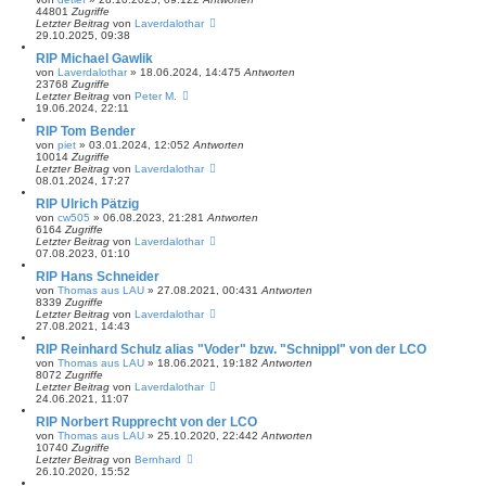
44801
Zugriffe
Letzter Beitrag
von
Laverdalothar
29.10.2025, 09:38
RIP Michael Gawlik
von
Laverdalothar
»
18.06.2024, 14:47
5
Antworten
23768
Zugriffe
Letzter Beitrag
von
Peter M.
19.06.2024, 22:11
RIP Tom Bender
von
piet
»
03.01.2024, 12:05
2
Antworten
10014
Zugriffe
Letzter Beitrag
von
Laverdalothar
08.01.2024, 17:27
RIP Ulrich Pätzig
von
cw505
»
06.08.2023, 21:28
1
Antworten
6164
Zugriffe
Letzter Beitrag
von
Laverdalothar
07.08.2023, 01:10
RIP Hans Schneider
von
Thomas aus LAU
»
27.08.2021, 00:43
1
Antworten
8339
Zugriffe
Letzter Beitrag
von
Laverdalothar
27.08.2021, 14:43
RIP Reinhard Schulz alias "Voder" bzw. "Schnippl" von der LCO
von
Thomas aus LAU
»
18.06.2021, 19:18
2
Antworten
8072
Zugriffe
Letzter Beitrag
von
Laverdalothar
24.06.2021, 11:07
RIP Norbert Rupprecht von der LCO
von
Thomas aus LAU
»
25.10.2020, 22:44
2
Antworten
10740
Zugriffe
Letzter Beitrag
von
Bernhard
26.10.2020, 15:52