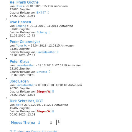
Re: Frank Grothe
von
Corn
»
25.01.2020, 15:12
6
Antworten
17685
Zugriffe
Letzter Beitrag
von
EX747
17.02.2020, 21:51
Uwe Hansen
von
Scheng
»
09.11.2019, 11:20
14
Antworten
31605
Zugriffe
Letzter Beitrag
von
Scheng
11.02.2020, 15:43
Peter Ostermeyer
von
Peter M.
»
24.04.2018, 12:08
15
Antworten
34353
Zugriffe
Letzter Beitrag
von
Laverdalothar
07.02.2020, 07:41
Peter Klaus
von
Laverdalothar
»
11.10.2016, 07:52
10
Antworten
22162
Zugriffe
Letzter Beitrag
von
Ernesto
06.02.2020, 20:50
Jörg Laden
von
Laverdalothar
»
08.08.2018, 16:01
48
Antworten
96795
Zugriffe
Letzter Beitrag
von
Jürgen W.
06.02.2020, 13:04
Dirk Schreiber, OCT
von
piet
»
21.01.2016, 21:12
21
Antworten
49487
Zugriffe
Letzter Beitrag
von
Jürgen W.
06.02.2020, 13:03
Neues Thema
Zurück zur Foren-Übersicht