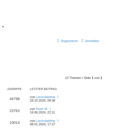
7
•
Registrieren
Anmelden
13 Themen • Seite
1
von
1
ZUGRIFFE
LETZTER BEITRAG
L
von
Laverdalothar
Z
44798
e
29.10.2025, 09:38
t
u
z
L
von
Peter M.
Z
23763
t
e
19.06.2024, 22:11
g
e
t
r
u
z
L
von
Laverdalothar
r
B
Z
10014
t
e
08.01.2024, 17:27
e
g
e
t
i
i
r
u