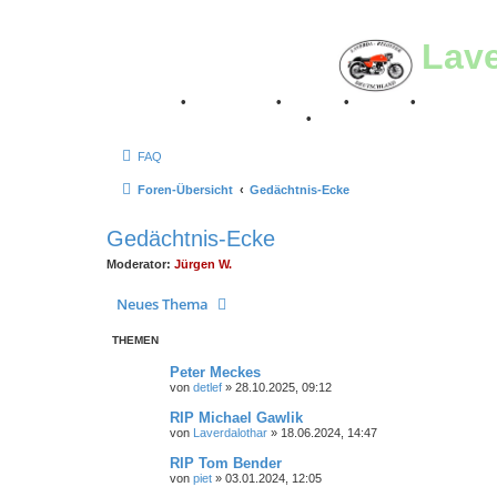
Lav
Breganze
•
Geschichte
•
Stories
•
Videos
•
Registertr
Retro Classic Stuttgart 2016
•
Laverda Museum Lisse 2
FAQ
Foren-Übersicht
Gedächtnis-Ecke
Gedächtnis-Ecke
Moderator:
Jürgen W.
Neues Thema
THEMEN
Peter Meckes
von
detlef
»
28.10.2025, 09:12
RIP Michael Gawlik
von
Laverdalothar
»
18.06.2024, 14:47
RIP Tom Bender
von
piet
»
03.01.2024, 12:05