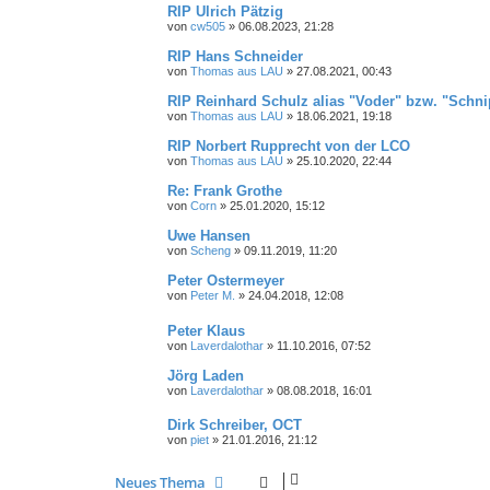
RIP Ulrich Pätzig
von
cw505
»
06.08.2023, 21:28
RIP Hans Schneider
von
Thomas aus LAU
»
27.08.2021, 00:43
RIP Reinhard Schulz alias "Voder" bzw. "Schn
von
Thomas aus LAU
»
18.06.2021, 19:18
RIP Norbert Rupprecht von der LCO
von
Thomas aus LAU
»
25.10.2020, 22:44
Re: Frank Grothe
von
Corn
»
25.01.2020, 15:12
Uwe Hansen
von
Scheng
»
09.11.2019, 11:20
Peter Ostermeyer
von
Peter M.
»
24.04.2018, 12:08
Peter Klaus
von
Laverdalothar
»
11.10.2016, 07:52
Jörg Laden
von
Laverdalothar
»
08.08.2018, 16:01
Dirk Schreiber, OCT
von
piet
»
21.01.2016, 21:12
Neues Thema