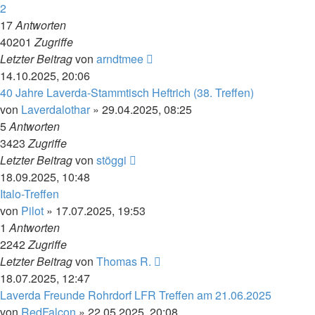
2
17
Antworten
40201
Zugriffe
Letzter Beitrag
von
arndtmee
14.10.2025, 20:06
40 Jahre Laverda-Stammtisch Heftrich (38. Treffen)
von
Laverdalothar
»
29.04.2025, 08:25
5
Antworten
3423
Zugriffe
Letzter Beitrag
von
stöggi
18.09.2025, 10:48
Italo-Treffen
von
Pilot
»
17.07.2025, 19:53
1
Antworten
2242
Zugriffe
Letzter Beitrag
von
Thomas R.
18.07.2025, 12:47
Laverda Freunde Rohrdorf LFR Treffen am 21.06.2025
von
RedFalcon
»
22.05.2025, 20:08