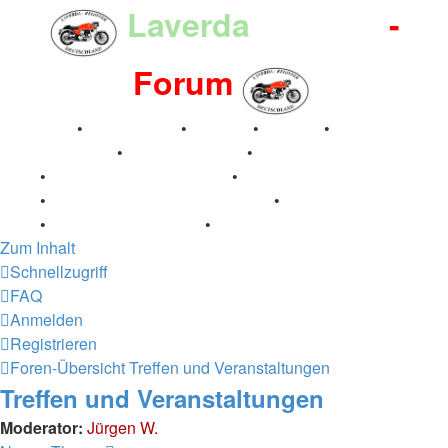
Laverda
-Register
-
Forum
Breganze
•
Geschichte
•
Stories
•
Videos
•
Registertreffen
•
Kalenderbilder
•
Valle San Liberale
1996
•
Raduno Mondiale 1997
•
Retro Classic Stuttgart
2016
•
Laverda Museum Lisse 2017
•
70 Jahre Feier
2019
•
75 Jahre Feier 2024
•
Zum Inhalt
Schnellzugriff
FAQ
Anmelden
Registrieren
Foren-Übersicht
Treffen und Veranstaltungen
Treffen und Veranstaltungen
Moderator:
Jürgen W.