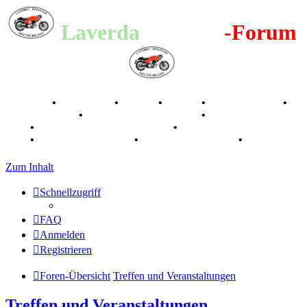
Laverda
-Register
-Forum
Breganze
•
Geschichte
•
Stories
•
Videos
•
Registertreffen
•
Kalenderbilder
•
Valle San Liberale 1996
•
Raduno Mondiale
1997
•
Retro Classic Stuttgart 2016
•
Laverda Museum Lisse
2017
•
70 Jahre Feier 2019
•
75 Jahre Feier 2024
•
Zum Inhalt
Schnellzugriff
FAQ
Anmelden
Registrieren
Foren-Übersicht
Treffen und Veranstaltungen
Treffen und Veranstaltungen