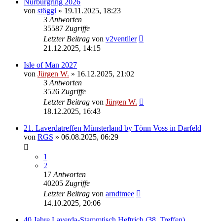
Nürburgring 2026
von
stöggi
»
19.11.2025, 18:23
3
Antworten
35587
Zugriffe
Letzter Beitrag
von
v2ventiler
21.12.2025, 14:15
Isle of Man 2027
von
Jürgen W.
»
16.12.2025, 21:02
3
Antworten
3526
Zugriffe
Letzter Beitrag
von
Jürgen W.
18.12.2025, 16:43
21. Laverdatreffen Münsterland by Tönn Voss in Darfeld
von
RGS
»
06.08.2025, 06:29
1
2
17
Antworten
40205
Zugriffe
Letzter Beitrag
von
arndtmee
14.10.2025, 20:06
40 Jahre Laverda-Stammtisch Heftrich (38. Treffen)