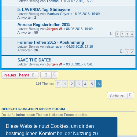
Letzter Beitrag von
Thomas R.
«
24.07.2015, 15:22
5. LAVERDA-Tag Südbayern
Letzter Beitrag von
Matthias Geyer
«
18.06.2015, 15:09
Antworten:
2
Anreise Registertreffen 2015
Letzter Beitrag von
Jürgen W.
«
06.05.2015, 19:09
Antworten:
59
1
2
3
4
Forums-Treffen 2015 - Abstimmung
Letzter Beitrag von
elsterracer
«
04.03.2015, 17:19
Antworten:
26
1
2
SAVE THE DATE!!!
Letzter Beitrag von
Jürgen W.
«
03.03.2015, 07:41
Neues Thema
1
2
3
4
5
6
Vorherige
114 Themen
Gehe zu
BERECHTIGUNGEN IN DIESEM FORUM
Du darfst
keine
neuen Themen in diesem Forum erstellen.
Du darfst
keine
Antworten zu Themen in diesem Forum erstellen.
Du darfst deine Beiträge in diesem Forum
nicht
ändern.
Diese Website nutzt Cookies, um dir den
Du darfst deine Beiträge in diesem Forum
nicht
löschen.
Du darfst
keine
Dateianhänge in diesem Forum erstellen.
bestmöglichen Komfort bei der Nutzung zu