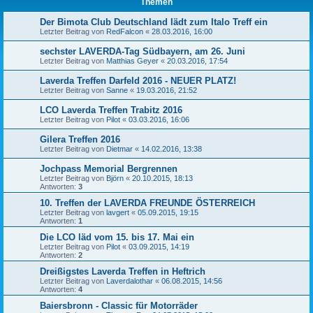
Themen
Der Bimota Club Deutschland lädt zum Italo Treff ein
Letzter Beitrag von
RedFalcon
«
28.03.2016, 16:00
sechster LAVERDA-Tag Südbayern, am 26. Juni
Letzter Beitrag von
Matthias Geyer
«
20.03.2016, 17:54
Laverda Treffen Darfeld 2016 - NEUER PLATZ!
Letzter Beitrag von
Sanne
«
19.03.2016, 21:52
LCO Laverda Treffen Trabitz 2016
Letzter Beitrag von
Pilot
«
03.03.2016, 16:06
Gilera Treffen 2016
Letzter Beitrag von
Dietmar
«
14.02.2016, 13:38
Jochpass Memorial Bergrennen
Letzter Beitrag von
Björn
«
20.10.2015, 18:13
Antworten:
3
10. Treffen der LAVERDA FREUNDE ÖSTERREICH
Letzter Beitrag von
lavgert
«
05.09.2015, 19:15
Antworten:
1
Die LCO läd vom 15. bis 17. Mai ein
Letzter Beitrag von
Pilot
«
03.09.2015, 14:19
Antworten:
2
Dreißigstes Laverda Treffen in Heftrich
Letzter Beitrag von
Laverdalothar
«
06.08.2015, 14:56
Antworten:
4
Baiersbronn - Classic für Motorräder