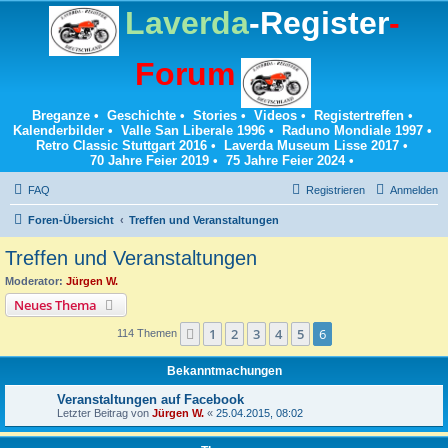
Laverda
-Register
-
Forum
Breganze
•
Geschichte
•
Stories
•
Videos
•
Registertreffen
•
Kalenderbilder
•
Valle San Liberale 1996
•
Raduno Mondiale 1997
•
Retro Classic Stuttgart 2016
•
Laverda Museum Lisse 2017
•
70 Jahre Feier 2019
•
75 Jahre Feier 2024
•
FAQ
Registrieren
Anmelden
Foren-Übersicht
Treffen und Veranstaltungen
Treffen und Veranstaltungen
Moderator:
Jürgen W.
Neues Thema
1
2
3
4
5
6
Vorherige
114 Themen
Bekanntmachungen
Veranstaltungen auf Facebook
Letzter Beitrag von
Jürgen W.
«
25.04.2015, 08:02