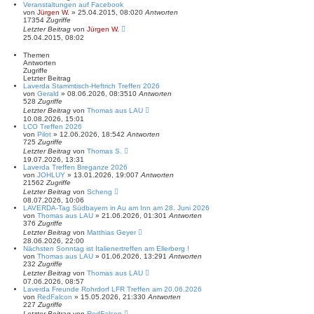
Veranstaltungen auf Facebook
von
Jürgen W.
»
25.04.2015, 08:02
0
Antworten
17354
Zugriffe
Letzter Beitrag
von
Jürgen W.
25.04.2015, 08:02
Themen
Antworten
Zugriffe
Letzter Beitrag
Laverda Stammtisch-Heftrich Treffen 2026
von
Gerald
»
08.06.2026, 08:35
10
Antworten
528
Zugriffe
Letzter Beitrag
von
Thomas aus LAU
10.08.2026, 15:01
LCO Treffen 2026
von
Pilot
»
12.06.2026, 18:54
2
Antworten
725
Zugriffe
Letzter Beitrag
von
Thomas S.
19.07.2026, 13:31
Laverda Treffen Breganze 2026
von
JOHLUY
»
13.01.2026, 19:00
7
Antworten
21562
Zugriffe
Letzter Beitrag
von
Scheng
08.07.2026, 10:06
LAVERDA-Tag Südbayern in Au am Inn am 28. Juni 2026
von
Thomas aus LAU
»
21.06.2026, 01:30
1
Antworten
376
Zugriffe
Letzter Beitrag
von
Matthias Geyer
28.06.2026, 22:00
Nächsten Sonntag ist Italienertreffen am Ellerberg !
von
Thomas aus LAU
»
01.06.2026, 13:29
1
Antworten
232
Zugriffe
Letzter Beitrag
von
Thomas aus LAU
07.06.2026, 08:57
Laverda Freunde Rohrdorf LFR Treffen am 20.06.2026
von
RedFalcon
»
15.05.2026, 21:33
0
Antworten
227
Zugriffe
Letzter Beitrag
von
RedFalcon