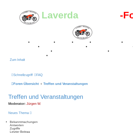
Laverda
-Register
-F
Breganze
•
Geschichte
•
Stories
•
Videos
•
Registertreffen
•
Kalenderbilder
•
Valle San Liberale 1996
•
Raduno Mondiale 1997
Classic Stuttgart 2016
•
Laverda Museum Lisse 2017
•
70 Jahre Fe
75 Jahre Feier 2024
•
Zum Inhalt
Schnellzugriff
FAQ
Foren-Übersicht
Treffen und Veranstaltungen
Treffen und Veranstaltungen
Moderator:
Jürgen W.
Neues Thema
Bekanntmachungen
Antworten
Zugriffe
Letzter Beitrag