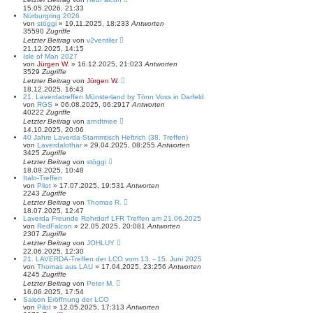
15.05.2026, 21:33
Nürburgring 2026
von
stöggi
»
19.11.2025, 18:23
3
Antworten
35590
Zugriffe
Letzter Beitrag
von
v2ventiler
21.12.2025, 14:15
Isle of Man 2027
von
Jürgen W.
»
16.12.2025, 21:02
3
Antworten
3529
Zugriffe
Letzter Beitrag
von
Jürgen W.
18.12.2025, 16:43
21. Laverdatreffen Münsterland by Tönn Voss in Darfeld
von
RGS
»
06.08.2025, 06:29
17
Antworten
40222
Zugriffe
Letzter Beitrag
von
arndtmee
14.10.2025, 20:06
40 Jahre Laverda-Stammtisch Heftrich (38. Treffen)
von
Laverdalothar
»
29.04.2025, 08:25
5
Antworten
3425
Zugriffe
Letzter Beitrag
von
stöggi
18.09.2025, 10:48
Italo-Treffen
von
Pilot
»
17.07.2025, 19:53
1
Antworten
2243
Zugriffe
Letzter Beitrag
von
Thomas R.
18.07.2025, 12:47
Laverda Freunde Rohrdorf LFR Treffen am 21.06.2025
von
RedFalcon
»
22.05.2025, 20:08
1
Antworten
2307
Zugriffe
Letzter Beitrag
von
JOHLUY
22.06.2025, 12:30
21. LAVERDA-Treffen der LCO vom 13. - 15. Juni 2025
von
Thomas aus LAU
»
17.04.2025, 23:25
6
Antworten
4245
Zugriffe
Letzter Beitrag
von
Peter M.
16.06.2025, 17:54
Saison Eröffnung der LCO
von
Pilot
»
12.05.2025, 17:31
3
Antworten