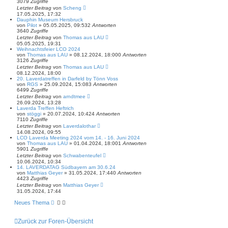
3079
Zugriffe
Letzter Beitrag
von
Scheng
17.05.2025, 17:32
Dauphin Museum Hersbruck
von
Pilot
»
05.05.2025, 09:53
2
Antworten
3640
Zugriffe
Letzter Beitrag
von
Thomas aus LAU
05.05.2025, 19:31
Weihnachtsfeier LCO 2024
von
Thomas aus LAU
»
08.12.2024, 18:00
0
Antworten
3126
Zugriffe
Letzter Beitrag
von
Thomas aus LAU
08.12.2024, 18:00
20. Laverdatreffen in Darfeld by Tönn Voss
von
RGS
»
25.09.2024, 15:08
3
Antworten
6499
Zugriffe
Letzter Beitrag
von
arndtmee
26.09.2024, 13:28
Laverda Treffen Heftrich
von
stöggi
»
20.07.2024, 10:42
4
Antworten
7110
Zugriffe
Letzter Beitrag
von
Laverdalothar
14.08.2024, 09:55
LCO Laverda Meeting 2024 vom 14. - 16. Juni 2024
von
Thomas aus LAU
»
01.04.2024, 18:00
1
Antworten
5901
Zugriffe
Letzter Beitrag
von
Schwabenteufel
10.06.2024, 10:34
14. LAVERDATAG Südbayern am 30.6.24
von
Matthias Geyer
»
31.05.2024, 17:44
0
Antworten
4423
Zugriffe
Letzter Beitrag
von
Matthias Geyer
31.05.2024, 17:44
Neues Thema
Zurück zur Foren-Übersicht