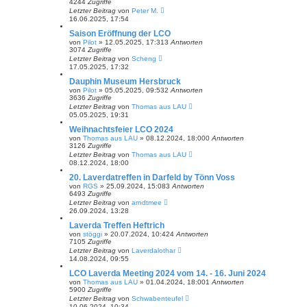
4244
Zugriffe
Letzter Beitrag
von
Peter M.
16.06.2025, 17:54
Saison Eröffnung der LCO
von
Pilot
»
12.05.2025, 17:31
3
Antworten
3074
Zugriffe
Letzter Beitrag
von
Scheng
17.05.2025, 17:32
Dauphin Museum Hersbruck
von
Pilot
»
05.05.2025, 09:53
2
Antworten
3636
Zugriffe
Letzter Beitrag
von
Thomas aus LAU
05.05.2025, 19:31
Weihnachtsfeier LCO 2024
von
Thomas aus LAU
»
08.12.2024, 18:00
0
Antworten
3126
Zugriffe
Letzter Beitrag
von
Thomas aus LAU
08.12.2024, 18:00
20. Laverdatreffen in Darfeld by Tönn Voss
von
RGS
»
25.09.2024, 15:08
3
Antworten
6493
Zugriffe
Letzter Beitrag
von
arndtmee
26.09.2024, 13:28
Laverda Treffen Heftrich
von
stöggi
»
20.07.2024, 10:42
4
Antworten
7105
Zugriffe
Letzter Beitrag
von
Laverdalothar
14.08.2024, 09:55
LCO Laverda Meeting 2024 vom 14. - 16. Juni 2024
von
Thomas aus LAU
»
01.04.2024, 18:00
1
Antworten
5900
Zugriffe
Letzter Beitrag
von
Schwabenteufel
10.06.2024, 10:34