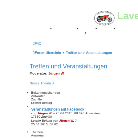
Lav
Breganze
•
Geschichte
•
Stories
•
Videos
•
Registertr
Retro Classic Stuttgart 2016
•
Laverda Museum Lisse 2
FAQ
Foren-Übersicht
Treffen und Veranstaltungen
Treffen und Veranstaltungen
Moderator:
Jürgen W.
Neues Thema
Bekanntmachungen
Antworten
Zugriffe
Letzter Beitrag
Veranstaltungen auf Facebook
von
Jürgen W.
»
25.04.2015, 08:02
0
Antworten
17330
Zugriffe
Letzter Beitrag
von
Jürgen W.
25.04.2015, 08:02
Themen
Antworten