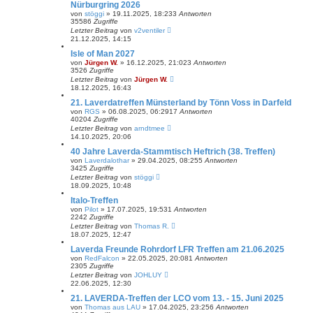
Nürburgring 2026
von
stöggi
»
19.11.2025, 18:23
3
Antworten
35586
Zugriffe
Letzter Beitrag
von
v2ventiler
21.12.2025, 14:15
Isle of Man 2027
von
Jürgen W.
»
16.12.2025, 21:02
3
Antworten
3526
Zugriffe
Letzter Beitrag
von
Jürgen W.
18.12.2025, 16:43
21. Laverdatreffen Münsterland by Tönn Voss in Darfeld
von
RGS
»
06.08.2025, 06:29
17
Antworten
40204
Zugriffe
Letzter Beitrag
von
arndtmee
14.10.2025, 20:06
40 Jahre Laverda-Stammtisch Heftrich (38. Treffen)
von
Laverdalothar
»
29.04.2025, 08:25
5
Antworten
3425
Zugriffe
Letzter Beitrag
von
stöggi
18.09.2025, 10:48
Italo-Treffen
von
Pilot
»
17.07.2025, 19:53
1
Antworten
2242
Zugriffe
Letzter Beitrag
von
Thomas R.
18.07.2025, 12:47
Laverda Freunde Rohrdorf LFR Treffen am 21.06.2025
von
RedFalcon
»
22.05.2025, 20:08
1
Antworten
2305
Zugriffe
Letzter Beitrag
von
JOHLUY
22.06.2025, 12:30
21. LAVERDA-Treffen der LCO vom 13. - 15. Juni 2025
von
Thomas aus LAU
»
17.04.2025, 23:25
6
Antworten