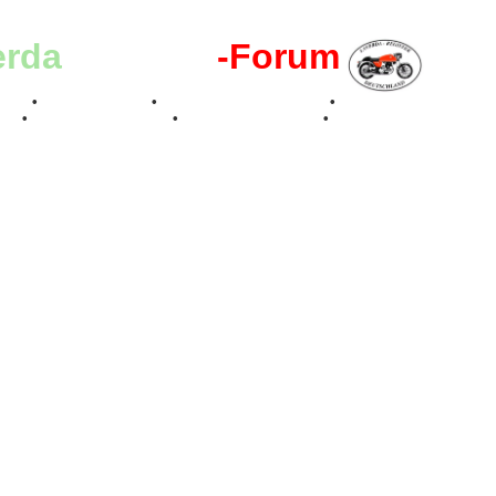
erda
-Register
-Forum
effen
•
Kalenderbilder
•
Valle San Liberale 1996
•
Raduno Mondiale 199
017
•
70 Jahre Feier 2019
•
75 Jahre Feier 2024
•