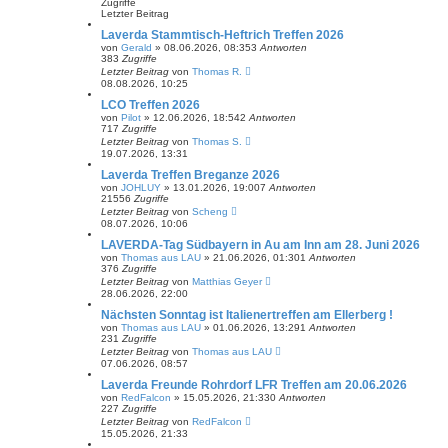
Zugriffe
Letzter Beitrag
Laverda Stammtisch-Heftrich Treffen 2026
von
Gerald
»
08.06.2026, 08:35
3
Antworten
383
Zugriffe
Letzter Beitrag
von
Thomas R.
08.08.2026, 10:25
LCO Treffen 2026
von
Pilot
»
12.06.2026, 18:54
2
Antworten
717
Zugriffe
Letzter Beitrag
von
Thomas S.
19.07.2026, 13:31
Laverda Treffen Breganze 2026
von
JOHLUY
»
13.01.2026, 19:00
7
Antworten
21556
Zugriffe
Letzter Beitrag
von
Scheng
08.07.2026, 10:06
LAVERDA-Tag Südbayern in Au am Inn am 28. Juni 2026
von
Thomas aus LAU
»
21.06.2026, 01:30
1
Antworten
376
Zugriffe
Letzter Beitrag
von
Matthias Geyer
28.06.2026, 22:00
Nächsten Sonntag ist Italienertreffen am Ellerberg !
von
Thomas aus LAU
»
01.06.2026, 13:29
1
Antworten
231
Zugriffe
Letzter Beitrag
von
Thomas aus LAU
07.06.2026, 08:57
Laverda Freunde Rohrdorf LFR Treffen am 20.06.2026
von
RedFalcon
»
15.05.2026, 21:33
0
Antworten
227
Zugriffe
Letzter Beitrag
von
RedFalcon
15.05.2026, 21:33