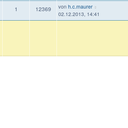
Letzter
von
h.c.maurer
Antworten
Zugriffe
1
12369
Beitrag
02.12.2013, 14:41