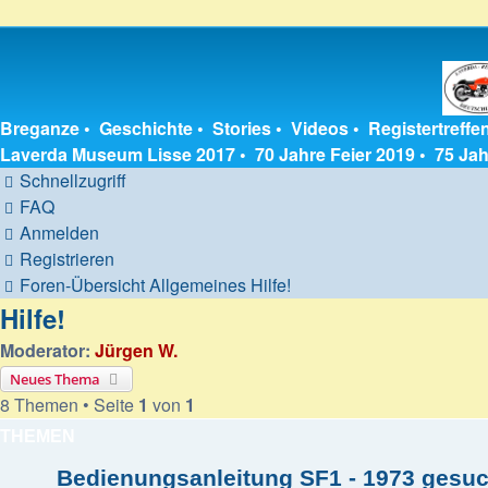
Breganze
•
Geschichte
•
Stories
•
Videos
•
Registertreffe
Laverda Museum Lisse 2017
•
70 Jahre Feier 2019
•
75 Jah
Schnellzugriff
FAQ
Anmelden
Registrieren
Foren-Übersicht
Allgemeines
Hilfe!
Hilfe!
Moderator:
Jürgen W.
Neues Thema
8 Themen • Seite
1
von
1
THEMEN
Bedienungsanleitung SF1 - 1973 gesuc