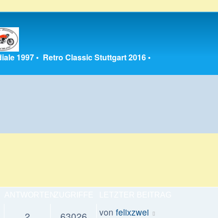
iale 1997
•
Retro Classic Stuttgart 2016
•
ANTWORTEN
ZUGRIFFE
LETZTER BEITRAG
Letzter
von
felixzwei
Antworten
Zugriffe
2
63026