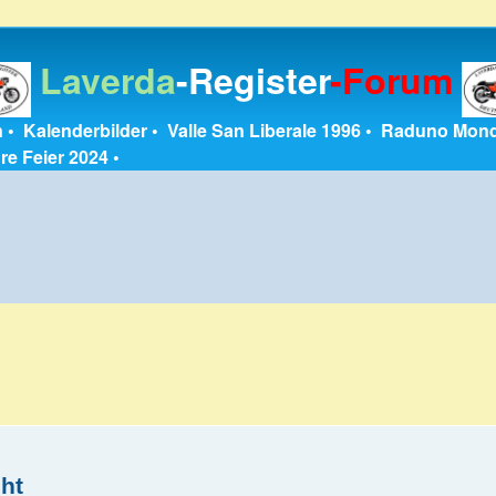
Laverda
-Register
-Forum
n
•
Kalenderbilder
•
Valle San Liberale 1996
•
Raduno Mond
re Feier 2024
•
ht