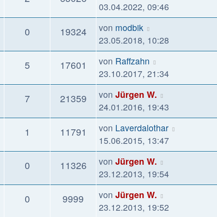
Beitrag
03.04.2022, 09:46
Letzter
von
modbik
Antworten
Zugriffe
0
19324
Beitrag
23.05.2018, 10:28
Letzter
von
Raffzahn
Antworten
Zugriffe
5
17601
Beitrag
23.10.2017, 21:34
Letzter
von
Jürgen W.
Antworten
Zugriffe
7
21359
Beitrag
24.01.2016, 19:43
Letzter
von
Laverdalothar
Antworten
Zugriffe
1
11791
Beitrag
15.06.2015, 13:47
Letzter
von
Jürgen W.
Antworten
Zugriffe
0
11326
Beitrag
23.12.2013, 19:54
Letzter
von
Jürgen W.
Antworten
Zugriffe
0
9999
Beitrag
23.12.2013, 19:52