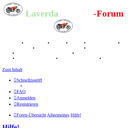
Laverda
-Register
-Forum
Breganze
•
Geschichte
•
Stories
•
Videos
•
Registertreffen
•
Kalenderbilder
•
Valle San Liberale 1996
•
Raduno Mondiale
1997
•
Retro Classic Stuttgart 2016
•
Laverda Museum Lisse
2017
•
70 Jahre Feier 2019
•
75 Jahre Feier 2024
•
Zum Inhalt
Schnellzugriff
FAQ
Anmelden
Registrieren
Foren-Übersicht
Allgemeines
Hilfe!
Hilfe!