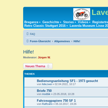
Lav
Breganze
•
Geschichte
•
Stories
•
Videos
•
Registertr
Retro Classic Stuttgart 2016
•
Laverda Museum Lisse 2
FAQ
Foren-Übersicht
Allgemeines
Hilfe!
Hilfe!
Moderator:
Jürgen W.
Neues Thema
THEMEN
Bedienungsanleitung SF1 - 1973 gesucht
von
felixzwei
»
02.04.2022, 10:17
Briefe 750
von
modbik
»
23.05.2018, 10:28
Fahrzeugpapiere 750 SF 1
von
Raffzahn
»
05.10.2017, 19:26