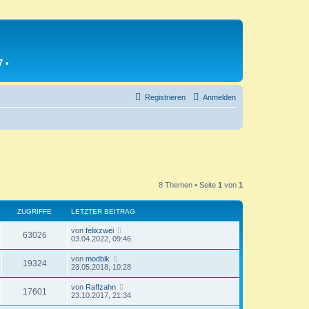
7
•
Registrieren
Anmelden
8 Themen • Seite
1
von
1
ZUGRIFFE
LETZTER BEITRAG
L
von
felixzwei
Z
63026
e
03.04.2022, 09:46
t
u
z
L
von
modbik
Z
19324
t
e
23.05.2018, 10:28
g
e
t
r
u
z
L
von
Raffzahn
r
B
Z
17601
t
e
23.10.2017, 21:34
e
g
e
t
i
i
r
u