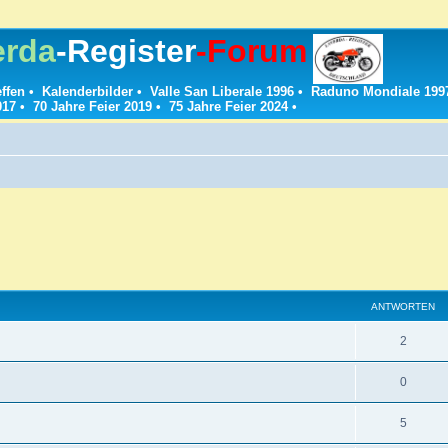
erda
-Register
-Forum
effen
•
Kalenderbilder
•
Valle San Liberale 1996
•
Raduno Mondiale 199
017
•
70 Jahre Feier 2019
•
75 Jahre Feier 2024
•
ANTWORTEN
A
2
n
A
0
t
n
w
A
5
t
o
n