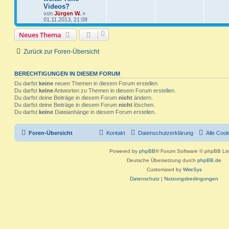
n
t
g
i
Videos?
o
i
n
u
t
f
z
t
von
Jürgen W.
»
t
r
r
f
01.11.2013, 21:08
t
g
e
e
e
a
r
g
t
f
w
r
B
Neues Thema
n
e
i
e
e
o
i
Zurück zur Foren-Übersicht
t
r
n
r
f
a
g
t
f
BERECHTIGUNGEN IN DIESEM FORUM
Du darfst
keine
neuen Themen in diesem Forum erstellen.
e
e
Du darfst
keine
Antworten zu Themen in diesem Forum erstellen.
Du darfst deine Beiträge in diesem Forum
nicht
ändern.
n
Du darfst deine Beiträge in diesem Forum
nicht
löschen.
Du darfst
keine
Dateianhänge in diesem Forum erstellen.
Foren-Übersicht
Kontakt
Datenschutzerklärung
Alle Coo
Powered by
phpBB
® Forum Software © phpBB Lim
Deutsche Übersetzung durch
phpBB.de
Customized by
WireSys
Datenschutz
|
Nutzungsbedingungen