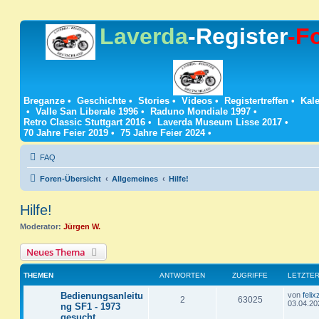
Laverda
-Register
-F
Breganze
•
Geschichte
•
Stories
•
Videos
•
Registertreffen
•
Kale
•
Valle San Liberale 1996
•
Raduno Mondiale 1997
•
Retro Classic Stuttgart 2016
•
Laverda Museum Lisse 2017
•
70 Jahre Feier 2019
•
75 Jahre Feier 2024
•
FAQ
Foren-Übersicht
Allgemeines
Hilfe!
Hilfe!
Moderator:
Jürgen W.
Neues Thema
THEMEN
ANTWORTEN
ZUGRIFFE
LETZTER
L
Bedienungsanleitu
von
felix
A
Z
2
63025
e
03.04.20
ng SF1 - 1973
t
gesucht
n
u