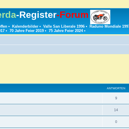
erda
-Register
-Forum
effen
•
Kalenderbilder
•
Valle San Liberale 1996
•
Raduno Mondiale 199
017
•
70 Jahre Feier 2019
•
75 Jahre Feier 2024
•
ANTWORTEN
A
9
n
A
14
t
n
w
A
0
t
o
n