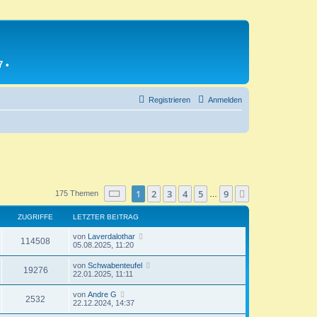
7
•
Registrieren
Anmelden
Seite
1
von
9
1
2
3
4
5
9
Nächste
175 Themen
…
ZUGRIFFE
LETZTER BEITRAG
L
von
Laverdalothar
Z
114508
e
05.08.2025, 11:20
t
u
z
L
von
Schwabenteufel
Z
19276
t
e
22.01.2025, 11:11
g
e
t
r
u
z
L
von
Andre G
r
B
Z
2532
t
e
22.12.2024, 14:37
e
g
e
t
i
i
r
u