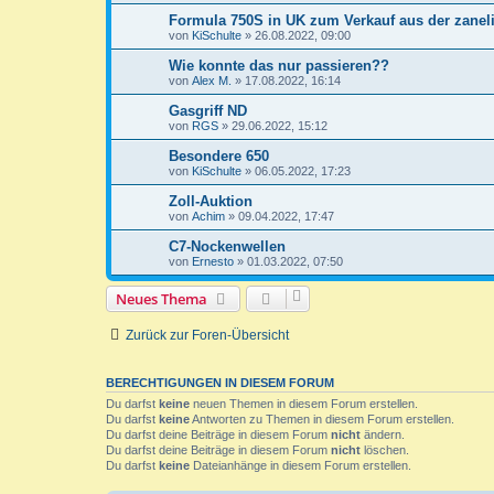
Formula 750S in UK zum Verkauf aus der zanel
von
KiSchulte
»
26.08.2022, 09:00
Wie konnte das nur passieren??
von
Alex M.
»
17.08.2022, 16:14
Gasgriff ND
von
RGS
»
29.06.2022, 15:12
Besondere 650
von
KiSchulte
»
06.05.2022, 17:23
Zoll-Auktion
von
Achim
»
09.04.2022, 17:47
C7-Nockenwellen
von
Ernesto
»
01.03.2022, 07:50
Neues Thema
Zurück zur Foren-Übersicht
BERECHTIGUNGEN IN DIESEM FORUM
Du darfst
keine
neuen Themen in diesem Forum erstellen.
Du darfst
keine
Antworten zu Themen in diesem Forum erstellen.
Du darfst deine Beiträge in diesem Forum
nicht
ändern.
Du darfst deine Beiträge in diesem Forum
nicht
löschen.
Du darfst
keine
Dateianhänge in diesem Forum erstellen.