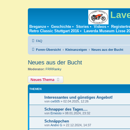
Lav
Breganze
•
Geschichte
•
Stories
•
Videos
•
Registertr
Retro Classic Stuttgart 2016
•
Laverda Museum Lisse 2
FAQ
Foren-Übersicht
Kleinanzeigen
Neues aus der Bucht
Neues aus der Bucht
Moderator:
FRRRanky
Neues Thema
THEMEN
Interessantes und günstiges Angebot!
von
cw505
»
02.04.2025, 12:26
Schnapper des Tages....
von
Ernesto
»
08.01.2024, 23:32
Schnäppchen
von
Andre G
»
22.12.2024, 14:37