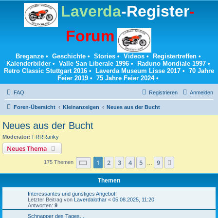
Laverda
-Register
-
Forum
Breganze
•
Geschichte
•
Stories
•
Videos
•
Registertreffen
•
Kalenderbilder
•
Valle San Liberale 1996
•
Raduno Mondiale 1997
•
Retro Classic Stuttgart 2016
•
Laverda Museum Lisse 2017
•
70 Jahre
Feier 2019
•
75 Jahre Feier 2024
•
FAQ
Registrieren
Anmelden
Foren-Übersicht
Kleinanzeigen
Neues aus der Bucht
Neues aus der Bucht
Moderator:
FRRRanky
Neues Thema
Seite
1
von
9
1
2
3
4
5
9
Nächste
175 Themen
…
Themen
Interessantes und günstiges Angebot!
Letzter Beitrag von
Laverdalothar
«
05.08.2025, 11:20
Antworten:
9
Schnapper des Tages....