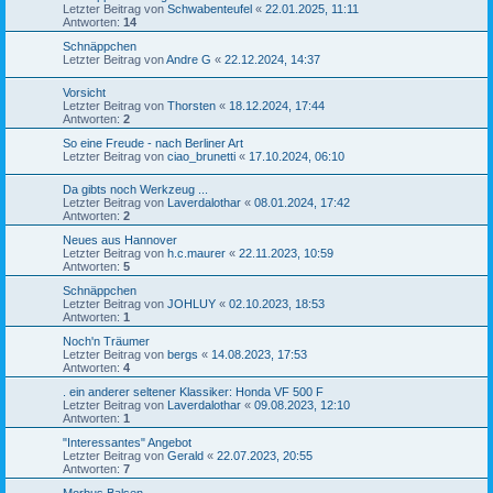
Letzter Beitrag von
Schwabenteufel
«
22.01.2025, 11:11
Antworten:
14
Schnäppchen
Letzter Beitrag von
Andre G
«
22.12.2024, 14:37
Vorsicht
Letzter Beitrag von
Thorsten
«
18.12.2024, 17:44
Antworten:
2
So eine Freude - nach Berliner Art
Letzter Beitrag von
ciao_brunetti
«
17.10.2024, 06:10
Da gibts noch Werkzeug ...
Letzter Beitrag von
Laverdalothar
«
08.01.2024, 17:42
Antworten:
2
Neues aus Hannover
Letzter Beitrag von
h.c.maurer
«
22.11.2023, 10:59
Antworten:
5
Schnäppchen
Letzter Beitrag von
JOHLUY
«
02.10.2023, 18:53
Antworten:
1
Noch'n Träumer
Letzter Beitrag von
bergs
«
14.08.2023, 17:53
Antworten:
4
. ein anderer seltener Klassiker: Honda VF 500 F
Letzter Beitrag von
Laverdalothar
«
09.08.2023, 12:10
Antworten:
1
"Interessantes" Angebot
Letzter Beitrag von
Gerald
«
22.07.2023, 20:55
Antworten:
7