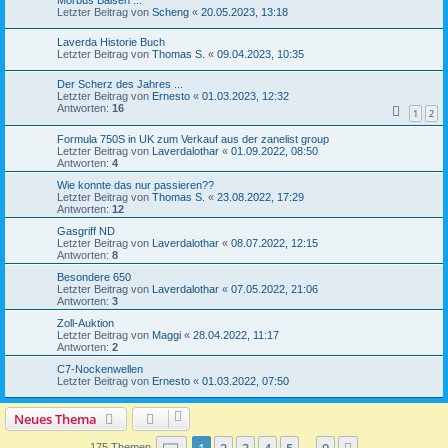
Morbus Balsen ...
Letzter Beitrag von
Scheng
«
20.05.2023, 13:18
Laverda Historie Buch
Letzter Beitrag von
Thomas S.
«
09.04.2023, 10:35
Der Scherz des Jahres ...
Letzter Beitrag von
Ernesto
«
01.03.2023, 12:32
Antworten:
16
1
2
Formula 750S in UK zum Verkauf aus der zanelist group
Letzter Beitrag von
Laverdalothar
«
01.09.2022, 08:50
Antworten:
4
Wie konnte das nur passieren??
Letzter Beitrag von
Thomas S.
«
23.08.2022, 17:29
Antworten:
12
Gasgriff ND
Letzter Beitrag von
Laverdalothar
«
08.07.2022, 12:15
Antworten:
8
Besondere 650
Letzter Beitrag von
Laverdalothar
«
07.05.2022, 21:06
Antworten:
3
Zoll-Auktion
Letzter Beitrag von
Maggi
«
28.04.2022, 11:17
Antworten:
2
C7-Nockenwellen
Letzter Beitrag von
Ernesto
«
01.03.2022, 07:50
Neues Thema
Seite
1
von
9
1
2
3
4
5
9
175 Themen
…