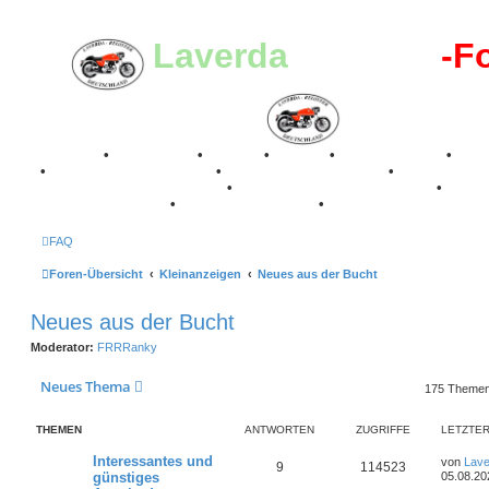
Laverda
-Register
-F
Breganze
•
Geschichte
•
Stories
•
Videos
•
Registertreffen
•
Kale
•
Valle San Liberale 1996
•
Raduno Mondiale 1997
•
Retro Classic Stuttgart 2016
•
Laverda Museum Lisse 2017
•
70 Jahre Feier 2019
•
75 Jahre Feier 2024
•
FAQ
Foren-Übersicht
Kleinanzeigen
Neues aus der Bucht
Neues aus der Bucht
Moderator:
FRRRanky
Neues Thema
175 Theme
THEMEN
ANTWORTEN
ZUGRIFFE
LETZTER
L
Interessantes und
von
Lave
A
Z
9
114523
e
günstiges
05.08.20
t