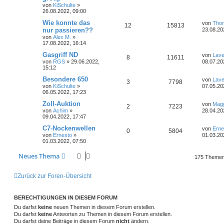
t
g
a
e
von
KiSchulte
»
n
g
r
26.08.2022, 09:00
t
f
w
r
B
L
Wie konnte das
e
von
Tho
A
Z
12
15813
e
e
e
i
nur passieren??
o
i
23.08.20
t
t
von
Alex M.
»
n
u
n
z
r
r
f
17.08.2022, 16:14
t
a
t
g
e
g
L
Gasgriff ND
von
Lave
t
f
A
Z
8
11611
r
e
von
RGS
»
29.06.2022,
08.07.20
w
r
B
t
15:12
e
e
n
u
e
z
i
o
i
t
L
Besondere 650
von
Lave
A
Z
3
n
7798
t
t
g
e
e
von
KiSchulte
»
07.05.20
r
r
f
r
t
06.05.2022, 17:23
a
n
u
w
r
B
z
g
e
t
t
f
L
Zoll-Auktion
von
Mag
A
Z
2
7223
t
g
i
e
o
i
e
von
Achim
»
28.04.20
t
r
t
e
e
09.04.2022, 17:47
n
u
r
w
r
B
z
r
f
a
e
t
L
C7-Nockenwellen
n
von
Erne
A
Z
0
5804
t
g
g
i
e
o
i
e
t
f
von
Ernesto
»
01.03.20
t
r
t
01.03.2022, 07:50
n
u
r
w
r
B
z
r
f
e
e
a
e
t
Neues Thema
t
g
g
i
e
175 Theme
o
i
t
f
n
t
r
r
w
r
B
r
f
e
e
a
e
Zurück zur Foren-Übersicht
g
i
o
i
t
f
n
t
r
r
f
e
e
BERECHTIGUNGEN IN DIESEM FORUM
a
g
Du darfst
keine
neuen Themen in diesem Forum erstellen.
t
f
n
Du darfst
keine
Antworten zu Themen in diesem Forum erstellen.
Du darfst deine Beiträge in diesem Forum
nicht
e
ändern.
e