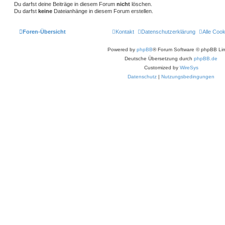
Du darfst deine Beiträge in diesem Forum
nicht
löschen.
n
Du darfst
keine
Dateianhänge in diesem Forum erstellen.
Foren-Übersicht
Kontakt
Datenschutzerklärung
Alle Coo
Powered by
phpBB
® Forum Software © phpBB Lim
Deutsche Übersetzung durch
phpBB.de
Customized by
WireSys
Datenschutz
|
Nutzungsbedingungen