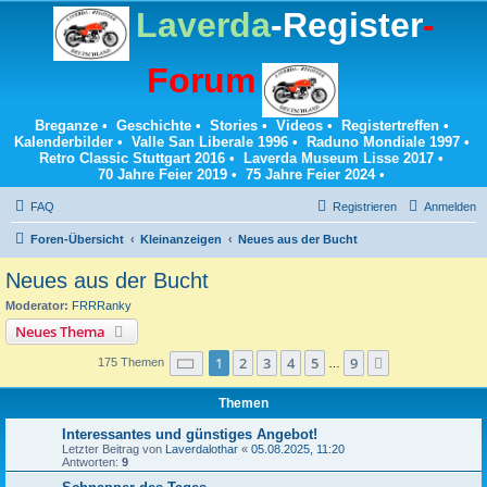
Laverda
-Register
-
Forum
Breganze
•
Geschichte
•
Stories
•
Videos
•
Registertreffen
•
Kalenderbilder
•
Valle San Liberale 1996
•
Raduno Mondiale 1997
•
Retro Classic Stuttgart 2016
•
Laverda Museum Lisse 2017
•
70 Jahre Feier 2019
•
75 Jahre Feier 2024
•
FAQ
Registrieren
Anmelden
Foren-Übersicht
Kleinanzeigen
Neues aus der Bucht
Neues aus der Bucht
Moderator:
FRRRanky
Neues Thema
Seite
1
von
9
1
2
3
4
5
9
Nächste
175 Themen
…
Themen
Interessantes und günstiges Angebot!
Letzter Beitrag von
Laverdalothar
«
05.08.2025, 11:20
Antworten:
9