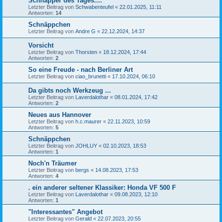
Schnapper des Tages....
Letzter Beitrag von
Schwabenteufel
«
22.01.2025, 11:11
Antworten:
14
Schnäppchen
Letzter Beitrag von
Andre G
«
22.12.2024, 14:37
Vorsicht
Letzter Beitrag von
Thorsten
«
18.12.2024, 17:44
Antworten:
2
So eine Freude - nach Berliner Art
Letzter Beitrag von
ciao_brunetti
«
17.10.2024, 06:10
Da gibts noch Werkzeug ...
Letzter Beitrag von
Laverdalothar
«
08.01.2024, 17:42
Antworten:
2
Neues aus Hannover
Letzter Beitrag von
h.c.maurer
«
22.11.2023, 10:59
Antworten:
5
Schnäppchen
Letzter Beitrag von
JOHLUY
«
02.10.2023, 18:53
Antworten:
1
Noch'n Träumer
Letzter Beitrag von
bergs
«
14.08.2023, 17:53
Antworten:
4
. ein anderer seltener Klassiker: Honda VF 500 F
Letzter Beitrag von
Laverdalothar
«
09.08.2023, 12:10
Antworten:
1
"Interessantes" Angebot
Letzter Beitrag von
Gerald
«
22.07.2023, 20:55