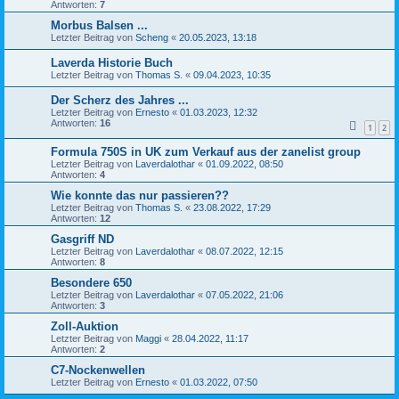
Antworten:
7
Morbus Balsen ...
Letzter Beitrag von
Scheng
«
20.05.2023, 13:18
Laverda Historie Buch
Letzter Beitrag von
Thomas S.
«
09.04.2023, 10:35
Der Scherz des Jahres ...
Letzter Beitrag von
Ernesto
«
01.03.2023, 12:32
Antworten:
16
1
2
Formula 750S in UK zum Verkauf aus der zanelist group
Letzter Beitrag von
Laverdalothar
«
01.09.2022, 08:50
Antworten:
4
Wie konnte das nur passieren??
Letzter Beitrag von
Thomas S.
«
23.08.2022, 17:29
Antworten:
12
Gasgriff ND
Letzter Beitrag von
Laverdalothar
«
08.07.2022, 12:15
Antworten:
8
Besondere 650
Letzter Beitrag von
Laverdalothar
«
07.05.2022, 21:06
Antworten:
3
Zoll-Auktion
Letzter Beitrag von
Maggi
«
28.04.2022, 11:17
Antworten:
2
C7-Nockenwellen
Letzter Beitrag von
Ernesto
«
01.03.2022, 07:50