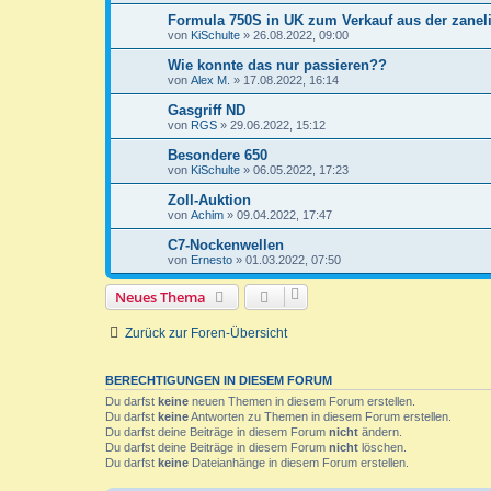
Formula 750S in UK zum Verkauf aus der zanel
von
KiSchulte
»
26.08.2022, 09:00
Wie konnte das nur passieren??
von
Alex M.
»
17.08.2022, 16:14
Gasgriff ND
von
RGS
»
29.06.2022, 15:12
Besondere 650
von
KiSchulte
»
06.05.2022, 17:23
Zoll-Auktion
von
Achim
»
09.04.2022, 17:47
C7-Nockenwellen
von
Ernesto
»
01.03.2022, 07:50
Neues Thema
Zurück zur Foren-Übersicht
BERECHTIGUNGEN IN DIESEM FORUM
Du darfst
keine
neuen Themen in diesem Forum erstellen.
Du darfst
keine
Antworten zu Themen in diesem Forum erstellen.
Du darfst deine Beiträge in diesem Forum
nicht
ändern.
Du darfst deine Beiträge in diesem Forum
nicht
löschen.
Du darfst
keine
Dateianhänge in diesem Forum erstellen.