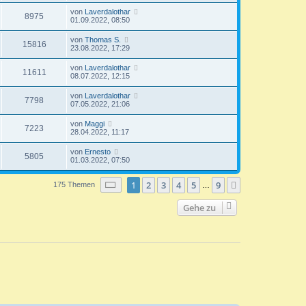
r
u
g
z
t
f
r
B
L
von
Laverdalothar
t
r
Z
8975
f
e
e
g
01.09.2022, 08:50
e
a
e
i
i
t
r
g
u
t
f
z
r
B
L
von
Thomas S.
r
Z
15816
t
f
e
e
23.08.2022, 17:29
a
g
e
e
i
i
t
g
r
u
t
f
z
L
von
Laverdalothar
r
B
r
Z
11611
t
f
e
08.07.2022, 12:15
e
a
g
e
e
t
i
i
g
r
u
f
z
t
L
von
Laverdalothar
r
B
Z
7798
t
r
e
f
07.05.2022, 21:06
e
g
e
e
a
t
i
i
r
u
g
z
t
f
L
von
Maggi
r
B
Z
7223
t
r
e
f
28.04.2022, 11:17
e
g
e
a
e
t
i
i
r
u
g
z
t
f
L
von
Ernesto
r
B
Z
5805
t
r
e
f
01.03.2022, 07:50
e
g
e
a
e
t
i
i
r
u
g
z
t
f
r
B
Seite
1
von
9
1
2
3
4
5
9
t
Nächste
175 Themen
r
…
f
e
g
e
a
e
i
i
r
g
t
f
Gehe zu
r
B
r
f
e
a
e
i
i
g
t
f
r
f
a
e
g
f
e