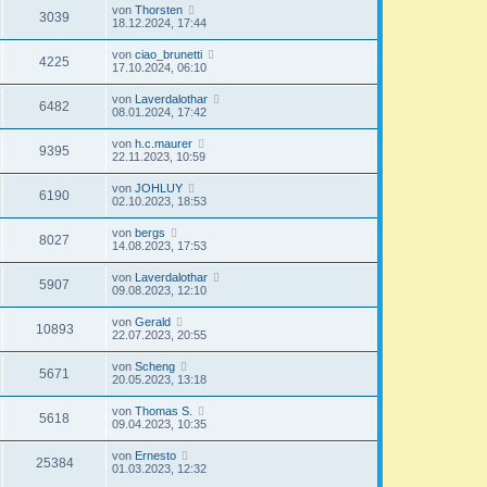
z
t
L
von
Thorsten
r
B
Z
3039
t
r
e
f
18.12.2024, 17:44
e
g
e
a
t
i
i
r
u
g
z
t
f
L
von
ciao_brunetti
r
B
Z
4225
t
r
e
f
17.10.2024, 06:10
e
g
e
a
e
t
i
i
r
u
g
z
t
f
L
von
Laverdalothar
r
B
Z
6482
t
r
e
f
08.01.2024, 17:42
e
g
e
a
e
t
i
i
r
u
g
z
t
f
L
von
h.c.maurer
r
B
Z
9395
t
r
e
f
22.11.2023, 10:59
e
g
e
a
e
t
i
i
r
u
g
z
t
f
L
von
JOHLUY
r
B
Z
6190
t
r
e
f
02.10.2023, 18:53
e
g
e
a
e
t
i
i
r
u
g
z
t
f
L
von
bergs
r
B
Z
8027
t
r
e
f
14.08.2023, 17:53
e
g
e
a
e
t
i
i
r
u
g
z
t
f
L
von
Laverdalothar
r
B
Z
5907
t
r
e
f
09.08.2023, 12:10
e
g
e
a
e
t
i
i
r
u
g
z
t
f
L
von
Gerald
r
B
Z
10893
t
r
e
f
22.07.2023, 20:55
e
g
e
a
e
t
i
i
r
u
g
z
t
f
L
von
Scheng
r
B
Z
5671
t
r
e
f
20.05.2023, 13:18
e
g
e
a
e
t
i
i
r
u
g
z
t
f
L
von
Thomas S.
r
B
Z
5618
t
r
e
f
09.04.2023, 10:35
e
g
e
a
e
t
i
i
r
u
g
z
t
f
L
von
Ernesto
r
B
Z
25384
t
r
e
f
01.03.2023, 12:32
e
g
e
a
e
t
i
i