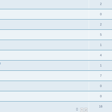
w
A
2
r
t
o
n
t
w
A
0
r
t
e
o
n
t
w
A
2
n
r
t
e
o
n
t
w
A
5
n
r
t
e
o
n
t
w
A
1
n
r
t
e
o
n
t
w
A
4
n
r
t
e
o
n
t
F
w
A
1
n
r
t
e
o
n
t
w
A
7
n
r
t
e
o
n
t
w
A
0
n
r
t
e
o
n
t
w
A
0
n
r
t
e
o
n
t
w
A
16
n
r
t
1
2
e
o