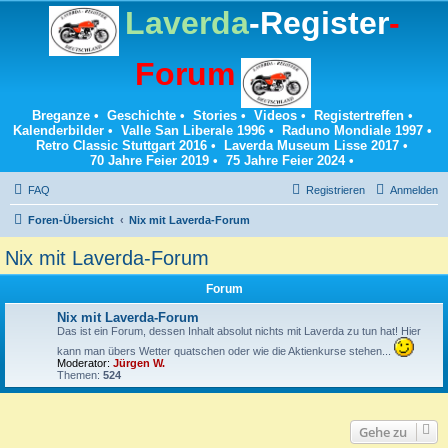
Laverda
-Register
-
Forum
Breganze
•
Geschichte
•
Stories
•
Videos
•
Registertreffen
•
Kalenderbilder
•
Valle San Liberale 1996
•
Raduno Mondiale 1997
•
Retro Classic Stuttgart 2016
•
Laverda Museum Lisse 2017
•
70 Jahre Feier 2019
•
75 Jahre Feier 2024
•
FAQ
Registrieren
Anmelden
Foren-Übersicht
Nix mit Laverda-Forum
Nix mit Laverda-Forum
Forum
Nix mit Laverda-Forum
Das ist ein Forum, dessen Inhalt absolut nichts mit Laverda zu tun hat! Hier
kann man übers Wetter quatschen oder wie die Aktienkurse stehen...
Moderator:
Jürgen W.
Themen:
524
Gehe zu