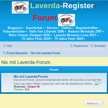
Laverda
-Register
-
Forum
Breganze
•
Geschichte
•
Stories
•
Videos
•
Registertreffen
•
Kalenderbilder
•
Valle San Liberale 1996
•
Raduno Mondiale 1997
•
Retro Classic Stuttgart 2016
•
Laverda Museum Lisse 2017
•
70 Jahre Feier 2019
•
75 Jahre Feier 2024
•
FAQ
Registrieren
Anmelden
Foren-Übersicht
Nix mit Laverda-Forum
Nix mit Laverda-Forum
Forum
Nix mit Laverda-Forum
Das ist ein Forum, dessen Inhalt absolut nichts mit Laverda zu tun hat! Hier
kann man übers Wetter quatschen oder wie die Aktienkurse stehen...
Moderator:
Jürgen W.
Themen:
524
Gehe zu