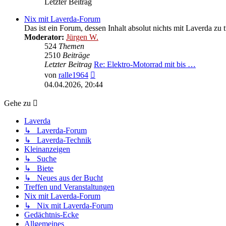
Letzter Beitrag
Nix mit Laverda-Forum
Das ist ein Forum, dessen Inhalt absolut nichts mit Laverda zu
Moderator:
Jürgen W.
524
Themen
2510
Beiträge
Letzter Beitrag
Re: Elektro-Motorrad mit bis …
Neuester
von
ralle1964
Beitrag
04.04.2026, 20:44
Gehe zu
Laverda
↳ Laverda-Forum
↳ Laverda-Technik
Kleinanzeigen
↳ Suche
↳ Biete
↳ Neues aus der Bucht
Treffen und Veranstaltungen
Nix mit Laverda-Forum
↳ Nix mit Laverda-Forum
Gedächtnis-Ecke
Allgemeines