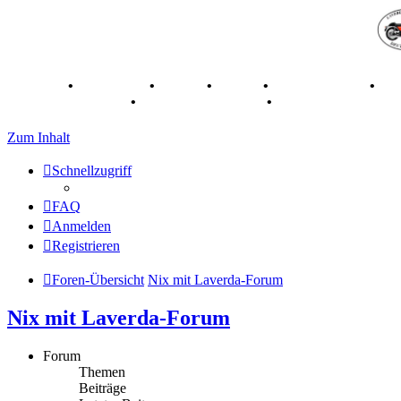
Breganze
•
Geschichte
•
Stories
•
Videos
•
Registertreffen
•
Ka
70 Jahre Feier 2019
•
75 Jahre Feier 2024
•
Zum Inhalt
Schnellzugriff
FAQ
Anmelden
Registrieren
Foren-Übersicht
Nix mit Laverda-Forum
Nix mit Laverda-Forum
Forum
Themen
Beiträge