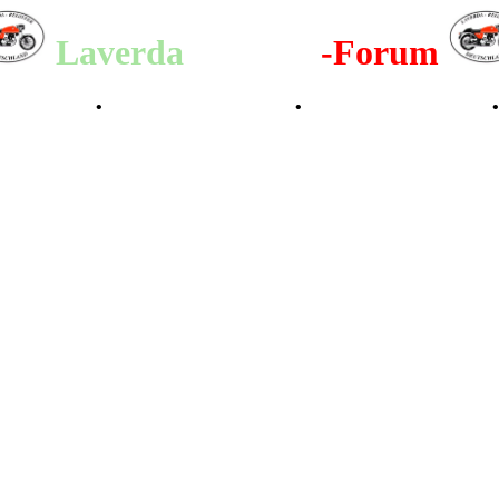
Laverda
-Register
-Forum
lenderbilder
•
Valle San Liberale 1996
•
Raduno Mondiale 1997