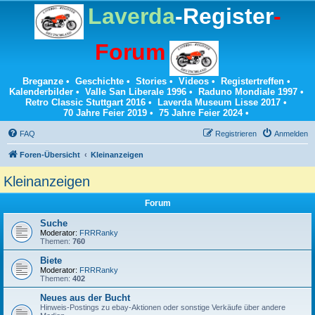
Laverda
-Register
-
Forum
Breganze
•
Geschichte
•
Stories
•
Videos
•
Registertreffen
•
Kalenderbilder
•
Valle San Liberale 1996
•
Raduno Mondiale 1997
•
Retro Classic Stuttgart 2016
•
Laverda Museum Lisse 2017
•
70 Jahre Feier 2019
•
75 Jahre Feier 2024
•
FAQ
Registrieren
Anmelden
Foren-Übersicht
Kleinanzeigen
Kleinanzeigen
Forum
Suche
Moderator:
FRRRanky
Themen:
760
Biete
Moderator:
FRRRanky
Themen:
402
Neues aus der Bucht
Hinweis-Postings zu ebay-Aktionen oder sonstige Verkäufe über andere