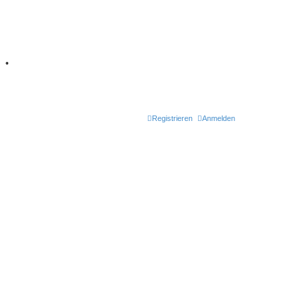
7
•
Retro Classic
Registrieren
Anmelden