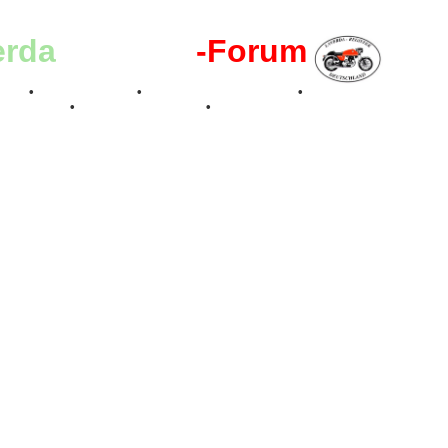
erda
-Register
-Forum
effen
•
Kalenderbilder
•
Valle San Liberale 1996
•
Raduno Mondiale 199
 Feier 2019
•
75 Jahre Feier 2024
•