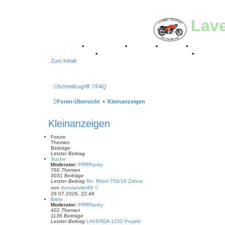
Lav
Breganze
•
Geschichte
•
Stories
•
Videos
•
Registertr
Stuttgart 2016
•
Laverda Museum Lisse 2017
•
70 Jahre
Zum Inhalt
Schnellzugriff
FAQ
Foren-Übersicht
Kleinanzeigen
Kleinanzeigen
Forum
Themen
Beiträge
Letzter Beitrag
Suche
Moderator:
FRRRanky
760
Themen
3031
Beiträge
Letzter Beitrag
Re: Ritzel 750/18 Zähne
N
von
donvanvliet66
e
29.07.2026, 22:49
u
Biete
e
Moderator:
FRRRanky
s
402
Themen
t
1136
Beiträge
e
Letzter Beitrag
LAVERDA 1200 Projekt
r