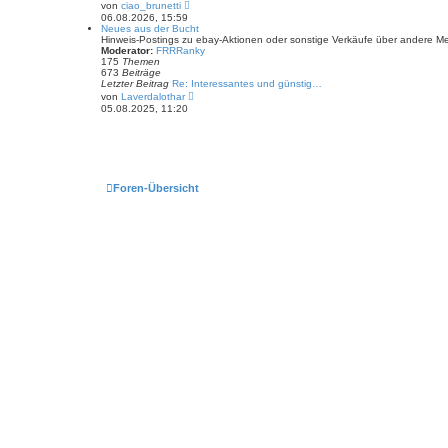
N
von
ciao_brunetti
B
e
06.08.2026, 15:59
e
u
Neues aus der Bucht
i
e
Hinweis-Postings zu ebay-Aktionen oder sonstige Verkäufe über andere M
t
s
Moderator:
FRRRanky
r
t
175
Themen
a
e
673
Beiträge
g
r
Letzter Beitrag
Re: Interessantes und günstig…
B
N
von
Laverdalothar
e
e
05.08.2025, 11:20
i
u
t
e
r
s
a
t
g
e
r
B
Foren-Übersicht
e
i
t
r
a
g