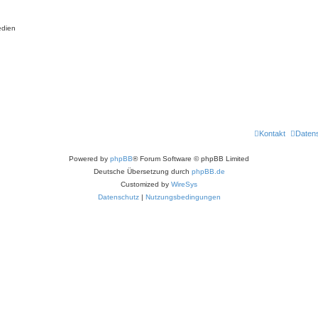
edien
Kontakt
Daten
Powered by
phpBB
® Forum Software © phpBB Limited
Deutsche Übersetzung durch
phpBB.de
Customized by
WireSys
Datenschutz
|
Nutzungsbedingungen