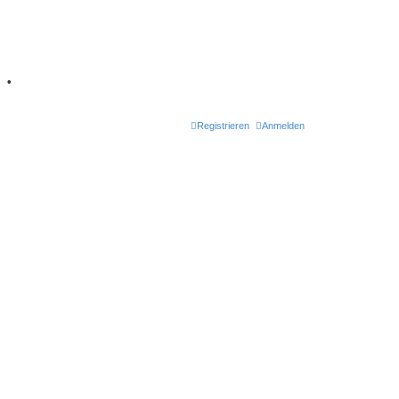
7
•
Registrieren
Anmelden