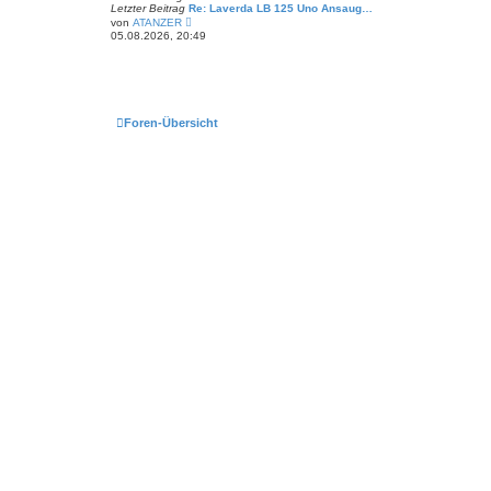
B
Letzter Beitrag
Re: Laverda LB 125 Uno Ansaug…
e
N
von
ATANZER
i
e
05.08.2026, 20:49
t
u
r
e
a
s
g
t
e
r
B
Foren-Übersicht
e
i
t
r
a
g