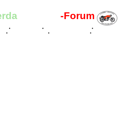
erda
-Register
-Forum
effen
•
Kalenderbilder
•
Valle San Liberale 1996
•
Raduno Mondiale 199
017
•
70 Jahre Feier 2019
•
75 Jahre Feier 2024
•