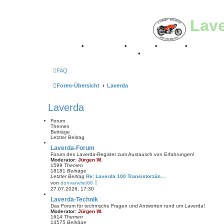
Lav
Breganze
•
Geschichte
•
Stories
•
Videos
•
Registertr
Retro Classic Stuttgart 2016
•
Laverda Museum Lisse 2
FAQ
Foren-Übersicht
Laverda
Laverda
Forum
Themen
Beiträge
Letzter Beitrag
Laverda-Forum
Forum des Laverda-Register zum Austausch von Erfahrungen!
Moderator:
Jürgen W.
1599
Themen
18181
Beiträge
Letzter Beitrag
Re: Laverda 100 Transistorzün…
N
von
donvanvliet66
e
27.07.2026, 17:30
u
e
Laverda-Technik
s
Das Forum für technische Fragen und Antworten rund um Laverda!
t
Moderator:
Jürgen W.
e
1614
Themen
r
14575
Beiträge