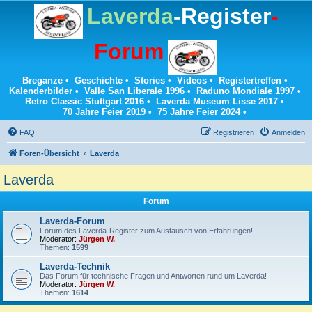
Laverda
-Register
-
Forum
Breganze
•
Geschichte
•
Stories
•
Videos
•
Registertreffen
•
Kalenderbilder
•
Valle San Liberale 1996
•
Raduno Mondiale 1997
•
Retro Classic Stuttgart 2016
•
Laverda Museum Lisse 2017
•
70 Jahre Feier 2019
•
75 Jahre Feier 2024
•
FAQ
Registrieren
Anmelden
Foren-Übersicht
Laverda
Laverda
Forum
Laverda-Forum
Forum des Laverda-Register zum Austausch von Erfahrungen!
Moderator:
Jürgen W.
Themen:
1599
Laverda-Technik
Das Forum für technische Fragen und Antworten rund um Laverda!
Moderator:
Jürgen W.
Themen:
1614