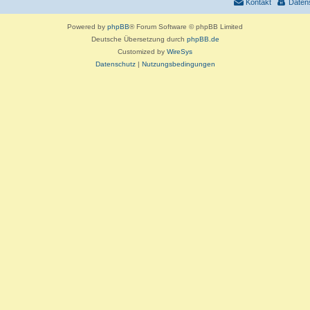
Kontakt
Daten
n
Powered by
phpBB
® Forum Software © phpBB Limited
Deutsche Übersetzung durch
phpBB.de
Customized by
WireSys
Datenschutz
|
Nutzungsbedingungen