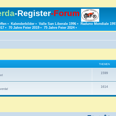
erda
-Register
-Forum
effen
•
Kalenderbilder
•
Valle San Liberale 1996
•
Raduno Mondiale 199
017
•
70 Jahre Feier 2019
•
75 Jahre Feier 2024
•
THEMEN
T
1599
en!
h
e
T
1614
verda!
m
h
e
e
n
m
e