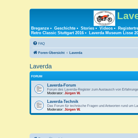
Lav
Breganze
•
Geschichte
•
Stories
•
Videos
•
Registertr
Retro Classic Stuttgart 2016
•
Laverda Museum Lisse 2
FAQ
Foren-Übersicht
Laverda
Laverda
FORUM
Laverda-Forum
Forum des Laverda-Register zum Austausch von Erfahrung
Moderator:
Jürgen W.
Laverda-Technik
Das Forum für technische Fragen und Antworten rund um La
Moderator:
Jürgen W.