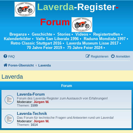
Laverda
-Register
-
Forum
Breganze
•
Geschichte
•
Stories
•
Videos
•
Registertreffen
•
Kalenderbilder
•
Valle San Liberale 1996
•
Raduno Mondiale 1997
•
Retro Classic Stuttgart 2016
•
Laverda Museum Lisse 2017
•
70 Jahre Feier 2019
•
75 Jahre Feier 2024
•
FAQ
Registrieren
Anmelden
Foren-Übersicht
Laverda
Laverda
Forum
Laverda-Forum
Forum des Laverda-Register zum Austausch von Erfahrungen!
Moderator:
Jürgen W.
Themen:
1599
Laverda-Technik
Das Forum für technische Fragen und Antworten rund um Laverda!
Moderator:
Jürgen W.
Themen:
1614