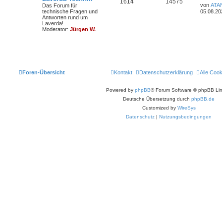
T
B
1614
14575
e
e
von
ATA
Das Forum für
i
e
r
t
technische Fragen und
05.08.20
t
h
e
z
Antworten rund um
r
n
ä
t
Laverda!
a
e
i
e
Moderator:
Jürgen W.
g
r
g
m
t
B
e
e
i
e
r
t
r
n
ä
a
Foren-Übersicht
Kontakt
Datenschutzerklärung
Alle Coo
g
g
Powered by
phpBB
® Forum Software © phpBB Lim
e
Deutsche Übersetzung durch
phpBB.de
Customized by
WireSys
Datenschutz
|
Nutzungsbedingungen