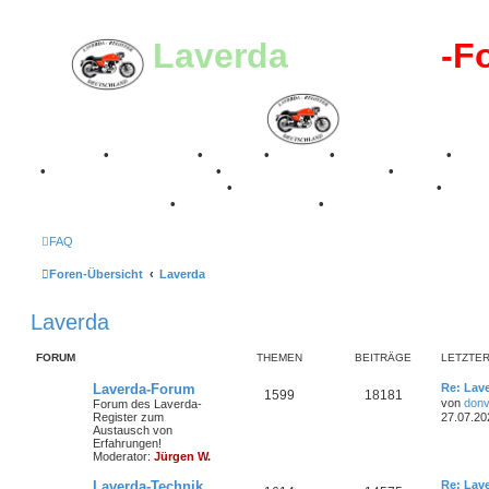
Laverda
-Register
-F
Breganze
•
Geschichte
•
Stories
•
Videos
•
Registertreffen
•
Kale
•
Valle San Liberale 1996
•
Raduno Mondiale 1997
•
Retro Classic Stuttgart 2016
•
Laverda Museum Lisse 2017
•
70 Jahre Feier 2019
•
75 Jahre Feier 2024
•
FAQ
Foren-Übersicht
Laverda
Laverda
FORUM
THEMEN
BEITRÄGE
LETZTER
L
Laverda-Forum
Re: Lav
T
B
1599
18181
e
von
donv
Forum des Laverda-
t
Register zum
27.07.20
h
e
z
Austausch von
t
Erfahrungen!
e
i
e
Moderator:
Jürgen W.
r
m
t
B
L
Laverda-Technik
Re: Lav