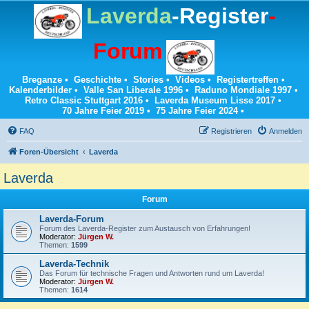
Laverda
-Register
-
Forum
Breganze
•
Geschichte
•
Stories
•
Videos
•
Registertreffen
•
Kalenderbilder
•
Valle San Liberale 1996
•
Raduno Mondiale 1997
•
Retro Classic Stuttgart 2016
•
Laverda Museum Lisse 2017
•
70 Jahre Feier 2019
•
75 Jahre Feier 2024
•
FAQ
Registrieren
Anmelden
Foren-Übersicht
Laverda
Laverda
Forum
Laverda-Forum
Forum des Laverda-Register zum Austausch von Erfahrungen!
Moderator:
Jürgen W.
Themen:
1599
Laverda-Technik
Das Forum für technische Fragen und Antworten rund um Laverda!
Moderator:
Jürgen W.
Themen:
1614