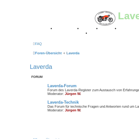
Lav
Breganze
•
Geschichte
•
Stories
•
Videos
•
Registertr
Retro Classic Stuttgart 2016
•
Laverda Museum Lisse 2
FAQ
Foren-Übersicht
Laverda
Laverda
FORUM
Laverda-Forum
Forum des Laverda-Register zum Austausch von Erfahrung
Moderator:
Jürgen W.
Laverda-Technik
Das Forum für technische Fragen und Antworten rund um La
Moderator:
Jürgen W.