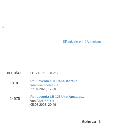
7
•
Registrieren
Anmelden
BEITRÄGE
LETZTER BEITRAG
L
Re: Laverda 100 Transistorzün…
B
18181
e
N
von
donvanvliet66
t
e
27.07.2026, 17:30
e
z
u
t
e
L
Re: Laverda LB 125 Uno Ansaug…
i
B
14575
e
s
e
N
von
ATANZER
r
t
t
e
05.08.2026, 20:49
t
B
e
e
z
u
e
r
t
e
i
B
r
i
e
s
t
e
r
t
r
i
Gehe zu
ä
t
B
e
a
t
e
r
g
r
i
B
g
r
a
t
e