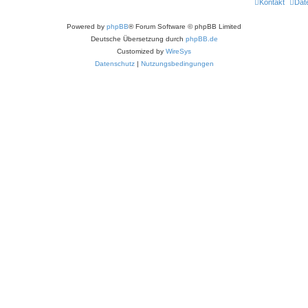
Kontakt
Dat
n
Powered by
phpBB
® Forum Software © phpBB Limited
Deutsche Übersetzung durch
phpBB.de
Customized by
WireSys
Datenschutz
|
Nutzungsbedingungen