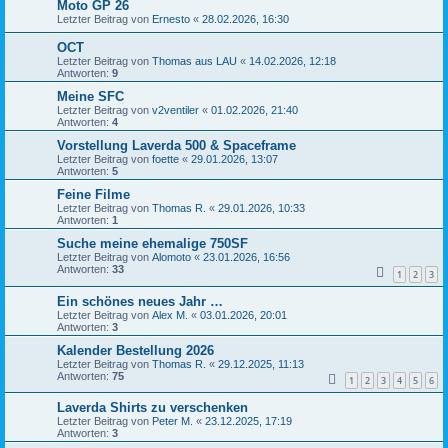
Moto GP 26
Letzter Beitrag von
Ernesto
«
28.02.2026, 16:30
OCT
Letzter Beitrag von
Thomas aus LAU
«
14.02.2026, 12:18
Antworten:
9
Meine SFC
Letzter Beitrag von
v2ventiler
«
01.02.2026, 21:40
Antworten:
4
Vorstellung Laverda 500 & Spaceframe
Letzter Beitrag von
foette
«
29.01.2026, 13:07
Antworten:
5
Feine Filme
Letzter Beitrag von
Thomas R.
«
29.01.2026, 10:33
Antworten:
1
Suche meine ehemalige 750SF
Letzter Beitrag von
Alomoto
«
23.01.2026, 16:56
Antworten:
33
1
2
3
Ein schönes neues Jahr …
Letzter Beitrag von
Alex M.
«
03.01.2026, 20:01
Antworten:
3
Kalender Bestellung 2026
Letzter Beitrag von
Thomas R.
«
29.12.2025, 11:13
Antworten:
75
1
2
3
4
5
6
Laverda Shirts zu verschenken
Letzter Beitrag von
Peter M.
«
23.12.2025, 17:19
Antworten:
3