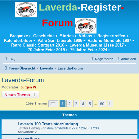
Laverda
-Register
-
Forum
Breganze
•
Geschichte
•
Stories
•
Videos
•
Registertreffen
•
Kalenderbilder
•
Valle San Liberale 1996
•
Raduno Mondiale 1997
•
Retro Classic Stuttgart 2016
•
Laverda Museum Lisse 2017
•
70 Jahre Feier 2019
•
75 Jahre Feier 2024
•
FAQ
Registrieren
Anmelden
Foren-Übersicht
Laverda
Laverda-Forum
Laverda-Forum
Moderator:
Jürgen W.
Neues Thema
Seite
1
von
80
1
2
3
4
5
80
Nächste
1599 Themen
…
Themen
Laverda 100 Transistorzündung
Letzter Beitrag von
donvanvliet66
«
27.07.2026, 17:30
Antworten:
2