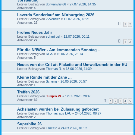
Vorstellung
Letzter Beitrag von
donvanvliet66
«
27.07.2026, 14:35
Antworten:
4
Laverda Sonderlauf am Nürburgring 2026
Letzter Beitrag von
v2ventiler
«
12.07.2026, 18:21
Antworten:
22
1
2
Frohes Neues Jahr
Letzter Beitrag von
schmirgel
«
12.07.2026, 00:11
Antworten:
27
1
2
Für die NRWler - Am kommenden Sonntag ...
Letzter Beitrag von
RGS
«
15.06.2026, 23:14
Antworten:
5
Neues von der Crit ait Plakette und Umweltzoneb in der EU
Letzter Beitrag von
Thomas R.
«
13.06.2026, 11:39
Kleine Runde mit der Zane ...
Letzter Beitrag von
Scheng
«
26.05.2026, 08:57
Antworten:
1
Treffen 2026
Letzter Beitrag von
Jürgen W.
«
12.05.2026, 20:46
Antworten:
69
1
2
3
4
5
Achslasten wurden bei Zulassung gefordert
Letzter Beitrag von
Thomas aus LAU
«
24.04.2026, 08:27
Antworten:
2
Superbike 26
Letzter Beitrag von
Ernesto
«
24.03.2026, 01:52