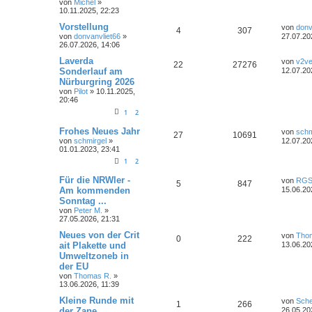
von
Michel
»
n
u
z
10.11.2025, 22:23
t
t
g
e
L
Vorstellung
von
donv
A
Z
4
307
r
e
von
donvanvliet66
»
27.07.20
w
r
B
t
26.07.2026, 14:06
n
u
e
z
i
o
i
t
L
Laverda
von
v2ve
A
Z
22
27276
t
t
g
e
e
Sonderlauf am
12.07.20
r
r
f
r
t
Nürburgring 2026
a
n
u
w
r
B
z
g
von
Pilot
»
10.11.2025,
e
t
t
f
20:46
t
g
i
e
o
i
t
r
e
e
1
2
r
w
r
B
r
f
a
e
L
n
Frohes Neues Jahr
von
schm
A
Z
g
27
10691
i
o
i
e
t
f
von
schmirgel
»
12.07.20
t
t
01.01.2023, 23:41
r
n
u
r
f
z
e
e
a
1
2
t
g
t
g
e
t
f
n
L
Für die NRWler -
r
von
RG
A
Z
5
847
e
w
r
B
Am kommenden
15.06.20
e
e
t
e
Sonntag ...
n
u
z
i
o
i
n
von
Peter M.
»
t
t
27.05.2026, 21:31
t
g
e
r
r
f
r
a
L
Neues von der Crit
von
Tho
w
r
B
A
Z
g
0
222
e
t
f
ait Plakette und
13.06.20
e
t
i
Umweltzoneb in
o
i
n
u
z
e
e
t
der EU
t
r
r
f
t
g
e
von
Thomas R.
»
n
a
r
13.06.2026, 11:39
g
t
f
w
r
B
L
Kleine Runde mit
e
von
Sch
A
Z
1
266
e
i
e
e
der Zane ...
o
i
26.05.20