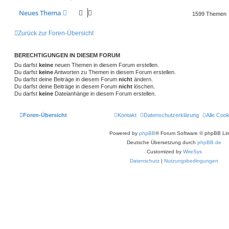
a
w
r
B
g
e
t
f
Neues Thema
1599 Themen
i
o
i
t
e
e
r
r
f
Zurück zur Foren-Übersicht
a
n
g
t
f
BERECHTIGUNGEN IN DIESEM FORUM
e
e
Du darfst
keine
neuen Themen in diesem Forum erstellen.
n
Du darfst
keine
Antworten zu Themen in diesem Forum erstellen.
Du darfst deine Beiträge in diesem Forum
nicht
ändern.
Du darfst deine Beiträge in diesem Forum
nicht
löschen.
Du darfst
keine
Dateianhänge in diesem Forum erstellen.
Foren-Übersicht
Kontakt
Datenschutzerklärung
Alle Coo
Powered by
phpBB
® Forum Software © phpBB Lim
Deutsche Übersetzung durch
phpBB.de
Customized by
WireSys
Datenschutz
|
Nutzungsbedingungen