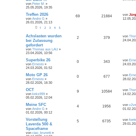
t
t
von
Peter M.
»
n
u
z
r
n
r
f
25.05.2026, 19:35
t
a
t
g
e
g
L
Treffen 2026
von
Jür
t
f
A
Z
69
21884
r
e
von
Andre G
»
12.05.20
w
r
B
t
26.01.2026, 21:13
e
e
n
u
e
z
i
1
2
3
4
5
o
i
t
n
t
t
g
e
r
L
Achslasten wurden
r
f
r
von
Tho
A
Z
2
379
a
e
w
r
B
bei Zulassung
24.04.20
g
t
e
t
f
gefordert
n
u
z
i
o
i
von
Thomas aus LAU
»
t
t
e
e
23.04.2026, 10:56
t
g
e
r
r
f
r
a
L
n
Superbike 26
von
Erne
w
r
B
A
Z
g
0
343
e
t
f
von
Ernesto
»
24.03.20
e
t
24.03.2026, 01:52
i
o
i
n
u
z
e
e
t
t
L
Moto GP 26
von
Erne
r
A
Z
0
677
r
f
t
g
e
e
n
von
Ernesto
»
a
28.02.20
r
t
28.02.2026, 16:30
g
n
u
t
f
w
r
B
z
e
t
L
OCT
von
Tho
A
Z
9
10584
t
g
i
e
e
e
o
i
e
von
keks999
»
14.02.20
t
r
t
05.02.2026, 12:04
n
u
r
w
r
B
z
n
r
f
a
e
t
L
Meine SFC
von
v2ve
A
Z
4
1956
t
g
g
i
e
o
i
e
t
f
von
Andre G
»
01.02.20
t
r
t
01.02.2026, 00:12
n
u
r
w
r
B
z
r
f
e
e
a
e
t
L
Vorstellung
von
foett
A
Z
5
6735
t
g
g
i
e
o
i
e
t
f
Laverda 500 &
29.01.20
n
t
r
t
Spaceframe
n
u
r
w
r
B
z
r
f
e
e
von
ciao_brunetti
»
a
e
t