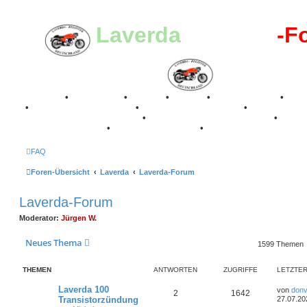
Laverda
-Register
-F
Breganze
•
Geschichte
•
Stories
•
Videos
•
Registertreffen
•
Kale
•
Valle San Liberale 1996
•
Raduno Mondiale 1997
•
Retro Classic Stuttgart 2016
•
Laverda Museum Lisse 2017
•
70 Jahre Feier 2019
•
75 Jahre Feier 2024
•
FAQ
Foren-Übersicht
Laverda
Laverda-Forum
Laverda-Forum
Moderator:
Jürgen W.
Neues Thema
1599 Themen
THEMEN
ANTWORTEN
ZUGRIFFE
LETZTER
L
Laverda 100
von
donv
A
Z
2
1642
e
Transistorzündung
27.07.20
t