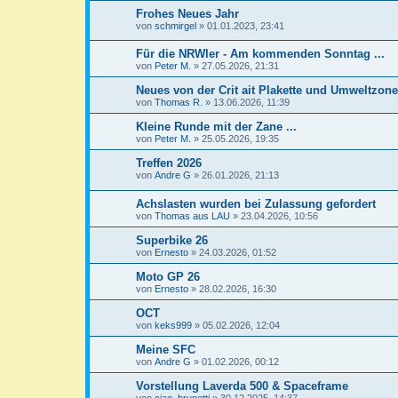
Frohes Neues Jahr
von
schmirgel
»
01.01.2023, 23:41
Für die NRWler - Am kommenden Sonntag ...
von
Peter M.
»
27.05.2026, 21:31
Neues von der Crit ait Plakette und Umweltzone
von
Thomas R.
»
13.06.2026, 11:39
Kleine Runde mit der Zane ...
von
Peter M.
»
25.05.2026, 19:35
Treffen 2026
von
Andre G
»
26.01.2026, 21:13
Achslasten wurden bei Zulassung gefordert
von
Thomas aus LAU
»
23.04.2026, 10:56
Superbike 26
von
Ernesto
»
24.03.2026, 01:52
Moto GP 26
von
Ernesto
»
28.02.2026, 16:30
OCT
von
keks999
»
05.02.2026, 12:04
Meine SFC
von
Andre G
»
01.02.2026, 00:12
Vorstellung Laverda 500 & Spaceframe
von
ciao_brunetti
»
30.12.2025, 14:37