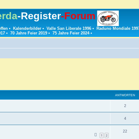
erda
-Register
-Forum
effen
•
Kalenderbilder
•
Valle San Liberale 1996
•
Raduno Mondiale 199
017
•
70 Jahre Feier 2019
•
75 Jahre Feier 2024
•
ANTWORTEN
A
2
n
A
4
t
n
w
A
22
t
1
2
o
n