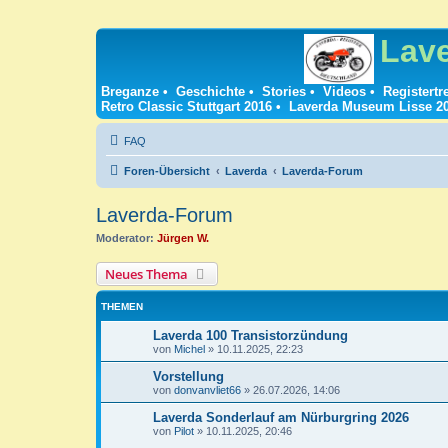
Lav
Breganze
•
Geschichte
•
Stories
•
Videos
•
Registertr
Retro Classic Stuttgart 2016
•
Laverda Museum Lisse 2
FAQ
Foren-Übersicht
Laverda
Laverda-Forum
Laverda-Forum
Moderator:
Jürgen W.
Neues Thema
THEMEN
Laverda 100 Transistorzündung
von
Michel
»
10.11.2025, 22:23
Vorstellung
von
donvanvliet66
»
26.07.2026, 14:06
Laverda Sonderlauf am Nürburgring 2026
von
Pilot
»
10.11.2025, 20:46