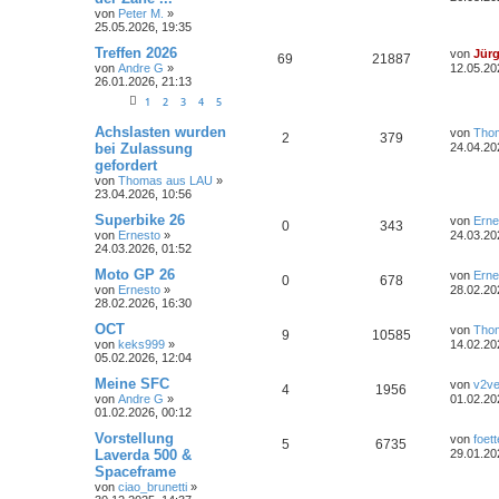
t
t
von
Peter M.
»
n
u
z
r
n
r
f
25.05.2026, 19:35
t
a
t
g
e
g
L
Treffen 2026
von
Jür
t
f
A
Z
69
21887
r
e
von
Andre G
»
12.05.20
w
r
B
t
26.01.2026, 21:13
e
e
n
u
e
z
i
1
2
3
4
5
o
i
t
n
t
t
g
e
r
L
Achslasten wurden
r
f
r
von
Tho
A
Z
2
379
a
e
w
r
B
bei Zulassung
24.04.20
g
t
e
t
f
gefordert
n
u
z
i
o
i
von
Thomas aus LAU
»
t
t
e
e
23.04.2026, 10:56
t
g
e
r
r
f
r
a
L
n
Superbike 26
von
Erne
w
r
B
A
Z
g
0
343
e
t
f
von
Ernesto
»
24.03.20
e
t
24.03.2026, 01:52
i
o
i
n
u
z
e
e
t
t
L
Moto GP 26
von
Erne
r
A
Z
0
678
r
f
t
g
e
e
n
von
Ernesto
»
a
28.02.20
r
t
28.02.2026, 16:30
g
n
u
t
f
w
r
B
z
e
t
L
OCT
von
Tho
A
Z
9
10585
t
g
i
e
e
e
o
i
e
von
keks999
»
14.02.20
t
r
t
05.02.2026, 12:04
n
u
r
w
r
B
z
n
r
f
a
e
t
L
Meine SFC
von
v2ve
A
Z
4
1956
t
g
g
i
e
o
i
e
t
f
von
Andre G
»
01.02.20
t
r
t
01.02.2026, 00:12
n
u
r
w
r
B
z
r
f
e
e
a
e
t
L
Vorstellung
von
foett
A
Z
5
6735
t
g
g
i
e
o
i
e
t
f
Laverda 500 &
29.01.20
n
t
r
t
Spaceframe
n
u
r
w
r
B
z
r
f
e
e
von
ciao_brunetti
»
a
e
t