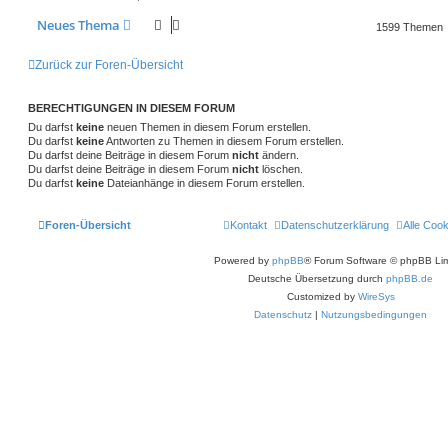
a
w
r
B
g
e
t
f
Neues Thema
1599 Themen
i
o
i
t
e
e
r
r
f
Zurück zur Foren-Übersicht
a
n
g
t
f
BERECHTIGUNGEN IN DIESEM FORUM
e
e
Du darfst
keine
neuen Themen in diesem Forum erstellen.
n
Du darfst
keine
Antworten zu Themen in diesem Forum erstellen.
Du darfst deine Beiträge in diesem Forum
nicht
ändern.
Du darfst deine Beiträge in diesem Forum
nicht
löschen.
Du darfst
keine
Dateianhänge in diesem Forum erstellen.
Foren-Übersicht
Kontakt
Datenschutzerklärung
Alle Coo
Powered by
phpBB
® Forum Software © phpBB Lim
Deutsche Übersetzung durch
phpBB.de
Customized by
WireSys
Datenschutz
|
Nutzungsbedingungen