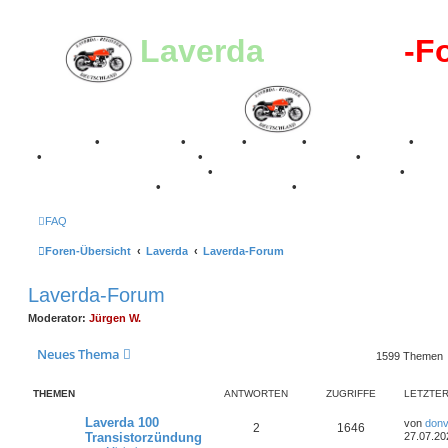
Laverda
-Register
-F
Breganze
•
Geschichte
•
Stories
•
Videos
•
Registertreffen
•
Kale
•
Valle San Liberale 1996
•
Raduno Mondiale 1997
•
Retro Classic Stuttgart 2016
•
Laverda Museum Lisse 2017
•
70 Jahre Feier 2019
•
75 Jahre Feier 2024
•
FAQ
Foren-Übersicht
Laverda
Laverda-Forum
Laverda-Forum
Moderator:
Jürgen W.
Neues Thema
1599 Themen
THEMEN
ANTWORTEN
ZUGRIFFE
LETZTER
L
Laverda 100
von
donv
A
Z
2
1646
e
Transistorzündung
27.07.20
t