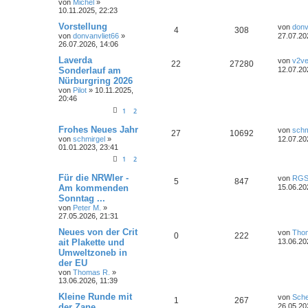
von
Michel
»
n
u
z
10.11.2025, 22:23
t
t
g
e
L
Vorstellung
von
donv
A
Z
4
308
r
e
von
donvanvliet66
»
27.07.20
w
r
B
t
26.07.2026, 14:06
n
u
e
z
i
o
i
t
L
Laverda
von
v2ve
A
Z
22
27280
t
t
g
e
e
Sonderlauf am
12.07.20
r
r
f
r
t
Nürburgring 2026
a
n
u
w
r
B
z
g
von
Pilot
»
10.11.2025,
e
t
t
f
20:46
t
g
i
e
o
i
t
r
e
e
1
2
r
w
r
B
r
f
a
e
L
n
Frohes Neues Jahr
von
schm
A
Z
g
27
10692
i
o
i
e
t
f
von
schmirgel
»
12.07.20
t
t
01.01.2023, 23:41
r
n
u
r
f
z
e
e
a
1
2
t
g
t
g
e
t
f
n
L
Für die NRWler -
r
von
RG
A
Z
5
847
e
w
r
B
Am kommenden
15.06.20
e
e
t
e
Sonntag ...
n
u
z
i
o
i
n
von
Peter M.
»
t
t
27.05.2026, 21:31
t
g
e
r
r
f
r
a
L
Neues von der Crit
von
Tho
w
r
B
A
Z
g
0
222
e
t
f
ait Plakette und
13.06.20
e
t
i
Umweltzoneb in
o
i
n
u
z
e
e
t
der EU
t
r
r
f
t
g
e
von
Thomas R.
»
n
a
r
13.06.2026, 11:39
g
t
f
w
r
B
L
Kleine Runde mit
e
von
Sch
A
Z
1
267
e
i
e
e
der Zane ...
o
i
26.05.20