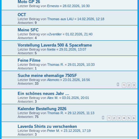
Moto GP 26
Letzter Beitrag von
Ernesto
«
28.02.2026, 16:30
OCT
Letzter Beitrag von
Thomas aus LAU
«
14.02.2026, 12:18
Antworten:
9
Meine SFC
Letzter Beitrag von
v2ventiler
«
01.02.2026, 21:40
Antworten:
4
Vorstellung Laverda 500 & Spaceframe
Letzter Beitrag von
foette
«
29.01.2026, 13:07
Antworten:
5
Feine Filme
Letzter Beitrag von
Thomas R.
«
29.01.2026, 10:33
Antworten:
1
Suche meine ehemalige 750SF
Letzter Beitrag von
Alomoto
«
23.01.2026, 16:56
Antworten:
33
1
2
3
Ein schönes neues Jahr …
Letzter Beitrag von
Alex M.
«
03.01.2026, 20:01
Antworten:
3
Kalender Bestellung 2026
Letzter Beitrag von
Thomas R.
«
29.12.2025, 11:13
Antworten:
75
1
2
3
4
5
6
Laverda Shirts zu verschenken
Letzter Beitrag von
Peter M.
«
23.12.2025, 17:19
Antworten:
3