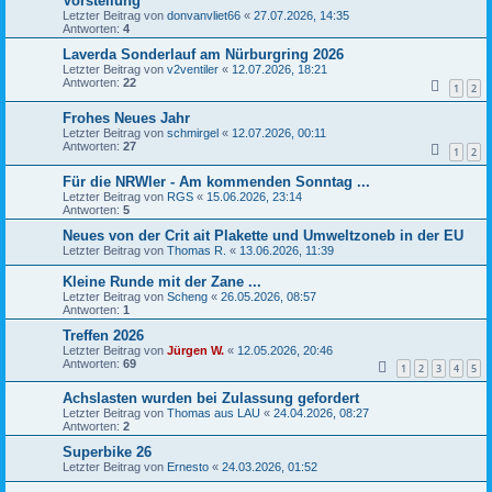
Vorstellung
Letzter Beitrag von
donvanvliet66
«
27.07.2026, 14:35
Antworten:
4
Laverda Sonderlauf am Nürburgring 2026
Letzter Beitrag von
v2ventiler
«
12.07.2026, 18:21
Antworten:
22
1
2
Frohes Neues Jahr
Letzter Beitrag von
schmirgel
«
12.07.2026, 00:11
Antworten:
27
1
2
Für die NRWler - Am kommenden Sonntag ...
Letzter Beitrag von
RGS
«
15.06.2026, 23:14
Antworten:
5
Neues von der Crit ait Plakette und Umweltzoneb in der EU
Letzter Beitrag von
Thomas R.
«
13.06.2026, 11:39
Kleine Runde mit der Zane ...
Letzter Beitrag von
Scheng
«
26.05.2026, 08:57
Antworten:
1
Treffen 2026
Letzter Beitrag von
Jürgen W.
«
12.05.2026, 20:46
Antworten:
69
1
2
3
4
5
Achslasten wurden bei Zulassung gefordert
Letzter Beitrag von
Thomas aus LAU
«
24.04.2026, 08:27
Antworten:
2
Superbike 26
Letzter Beitrag von
Ernesto
«
24.03.2026, 01:52