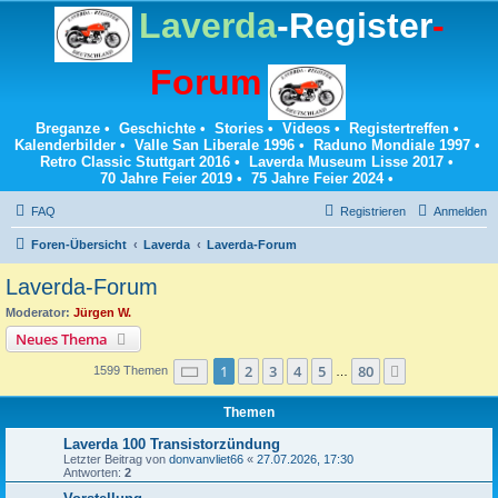
Laverda
-Register
-
Forum
Breganze
•
Geschichte
•
Stories
•
Videos
•
Registertreffen
•
Kalenderbilder
•
Valle San Liberale 1996
•
Raduno Mondiale 1997
•
Retro Classic Stuttgart 2016
•
Laverda Museum Lisse 2017
•
70 Jahre Feier 2019
•
75 Jahre Feier 2024
•
FAQ
Registrieren
Anmelden
Foren-Übersicht
Laverda
Laverda-Forum
Laverda-Forum
Moderator:
Jürgen W.
Neues Thema
Seite
1
von
80
1
2
3
4
5
80
Nächste
1599 Themen
…
Themen
Laverda 100 Transistorzündung
Letzter Beitrag von
donvanvliet66
«
27.07.2026, 17:30
Antworten:
2