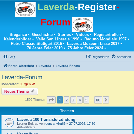
Laverda
-Register
-
Forum
Breganze
•
Geschichte
•
Stories
•
Videos
•
Registertreffen
•
Kalenderbilder
•
Valle San Liberale 1996
•
Raduno Mondiale 1997
•
Retro Classic Stuttgart 2016
•
Laverda Museum Lisse 2017
•
70 Jahre Feier 2019
•
75 Jahre Feier 2024
•
FAQ
Registrieren
Anmelden
Foren-Übersicht
Laverda
Laverda-Forum
Laverda-Forum
Moderator:
Jürgen W.
Neues Thema
Seite
1
von
80
1
2
3
4
5
80
Nächste
1599 Themen
…
Themen
Laverda 100 Transistorzündung
Letzter Beitrag von
donvanvliet66
«
27.07.2026, 17:30
Antworten:
2