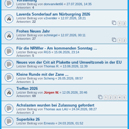
Vorstellung
Letzter Beitrag von
donvanvliet66
«
27.07.2026, 14:35
Antworten:
4
Laverda Sonderlauf am Nürburgring 2026
Letzter Beitrag von
v2ventiler
«
12.07.2026, 18:21
Antworten:
22
1
2
Frohes Neues Jahr
Letzter Beitrag von
schmirgel
«
12.07.2026, 00:11
Antworten:
27
1
2
Für die NRWler - Am kommenden Sonntag ...
Letzter Beitrag von
RGS
«
15.06.2026, 23:14
Antworten:
5
Neues von der Crit ait Plakette und Umweltzoneb in der EU
Letzter Beitrag von
Thomas R.
«
13.06.2026, 11:39
Kleine Runde mit der Zane ...
Letzter Beitrag von
Scheng
«
26.05.2026, 08:57
Antworten:
1
Treffen 2026
Letzter Beitrag von
Jürgen W.
«
12.05.2026, 20:46
Antworten:
69
1
2
3
4
5
Achslasten wurden bei Zulassung gefordert
Letzter Beitrag von
Thomas aus LAU
«
24.04.2026, 08:27
Antworten:
2
Superbike 26
Letzter Beitrag von
Ernesto
«
24.03.2026, 01:52