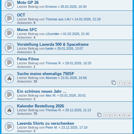
Moto GP 26
Letzter Beitrag von
Ernesto
«
28.02.2026, 16:30
OCT
Letzter Beitrag von
Thomas aus LAU
«
14.02.2026, 12:18
Antworten:
9
Meine SFC
Letzter Beitrag von
v2ventiler
«
01.02.2026, 21:40
Antworten:
4
Vorstellung Laverda 500 & Spaceframe
Letzter Beitrag von
foette
«
29.01.2026, 13:07
Antworten:
5
Feine Filme
Letzter Beitrag von
Thomas R.
«
29.01.2026, 10:33
Antworten:
1
Suche meine ehemalige 750SF
Letzter Beitrag von
Alomoto
«
23.01.2026, 16:56
Antworten:
33
1
2
3
Ein schönes neues Jahr …
Letzter Beitrag von
Alex M.
«
03.01.2026, 20:01
Antworten:
3
Kalender Bestellung 2026
Letzter Beitrag von
Thomas R.
«
29.12.2025, 11:13
Antworten:
75
1
2
3
4
5
6
Laverda Shirts zu verschenken
Letzter Beitrag von
Peter M.
«
23.12.2025, 17:19
Antworten:
3