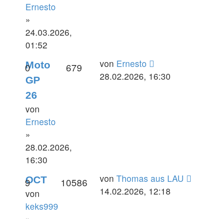
Ernesto
»
24.03.2026,
01:52
Letzter
von
Ernesto
Moto
Antworten
Zugriffe
0
679
Beitrag
28.02.2026, 16:30
GP
26
von
Ernesto
»
28.02.2026,
16:30
Letzter
von
Thomas aus LAU
OCT
Antworten
Zugriffe
9
10586
Beitrag
14.02.2026, 12:18
von
keks999
»