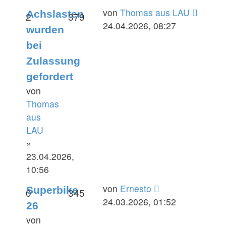
Letzter
von
Thomas aus LAU
Achslasten
Antworten
Zugriffe
2
379
Beitrag
24.04.2026, 08:27
wurden
bei
Zulassung
gefordert
von
Thomas
aus
LAU
»
23.04.2026,
10:56
Letzter
von
Ernesto
Superbike
Antworten
Zugriffe
0
345
Beitrag
24.03.2026, 01:52
26
von