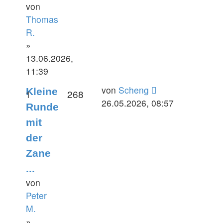
von
Thomas
R.
»
13.06.2026,
11:39
Letzter
von
Scheng
Kleine
Antworten
Zugriffe
1
268
Beitrag
26.05.2026, 08:57
Runde
mit
der
Zane
...
von
Peter
M.
»