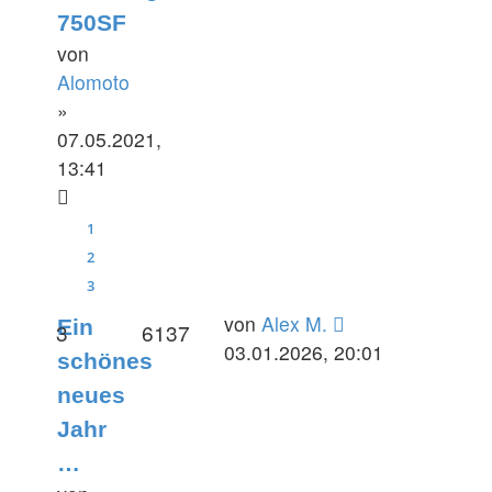
750SF
von
Alomoto
»
07.05.2021,
13:41
1
2
3
Letzter
von
Alex M.
Ein
Antworten
Zugriffe
3
6137
Beitrag
03.01.2026, 20:01
schönes
neues
Jahr
…