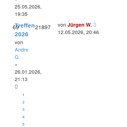
25.05.2026,
19:35
Letzter
von
Jürgen W.
Treffen
Antworten
Zugriffe
69
21897
Beitrag
12.05.2026, 20:46
2026
von
Andre
G
»
26.01.2026,
21:13
1
2
3
4
5