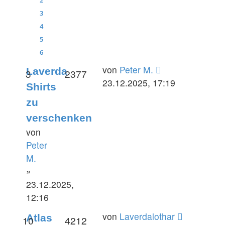
3
4
5
6
Letzter
von
Peter M.
Laverda
Antworten
Zugriffe
3
2377
Beitrag
23.12.2025, 17:19
Shirts
zu
verschenken
von
Peter
M.
»
23.12.2025,
12:16
Letzter
von
Laverdalothar
Atlas
Antworten
Zugriffe
10
4212