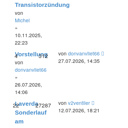
Transistorzündung
von
Michel
»
10.11.2025,
22:23
Letzter
von
donvanvliet66
Vorstellung
Antworten
Zugriffe
4
312
Beitrag
27.07.2026, 14:35
von
donvanvliet66
»
26.07.2026,
14:06
Letzter
von
v2ventiler
Laverda
Antworten
Zugriffe
22
27287
Beitrag
12.07.2026, 18:21
Sonderlauf
am