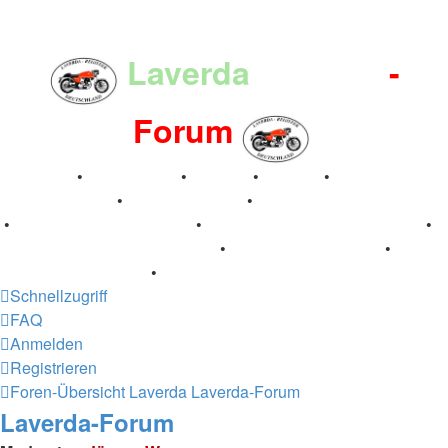
Laverda
-Register
-
Forum
Breganze
•
Geschichte
•
Stories
•
Videos
•
Registertreffen
•
Kalenderbilder
•
Valle San Liberale 1996
•
Raduno Mondiale 1997
•
Retro Classic Stuttgart 2016
•
Laverda Museum Lisse 2017
•
70 Jahre Feier 2019
•
75 Jahre Feier 2024
•
Schnellzugriff
FAQ
Anmelden
Registrieren
Foren-Übersicht
Laverda
Laverda-Forum
Laverda-Forum