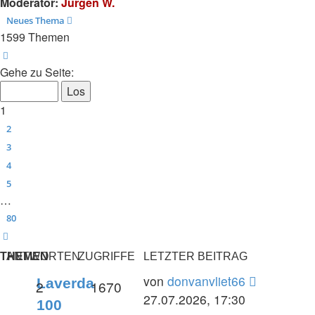
Moderator:
Jürgen W.
Neues Thema
1599 Themen
Seite
1
von
80
Gehe zu Seite:
1
2
3
4
5
…
80
Nächste
THEMEN
ANTWORTEN
ZUGRIFFE
LETZTER BEITRAG
Letzter
von
donvanvliet66
Laverda
Antworten
Zugriffe
2
1670
Beitrag
27.07.2026, 17:30
100