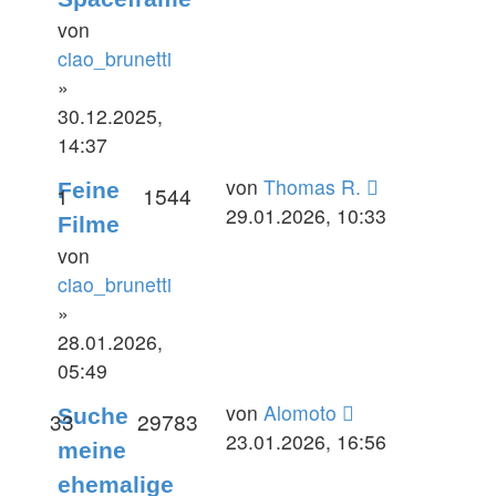
von
ciao_brunetti
»
30.12.2025,
14:37
Letzter
von
Thomas R.
Feine
Antworten
Zugriffe
1
1544
Beitrag
29.01.2026, 10:33
Filme
von
ciao_brunetti
»
28.01.2026,
05:49
Letzter
von
Alomoto
Suche
Antworten
Zugriffe
33
29783
Beitrag
23.01.2026, 16:56
meine
ehemalige