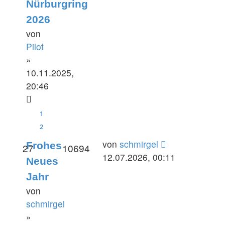
Nürburgring
2026
von
Pilot
»
10.11.2025,
20:46
1
2
Letzter
von
schmirgel
Frohes
Antworten
Zugriffe
27
10694
Beitrag
12.07.2026, 00:11
Neues
Jahr
von
schmirgel
»