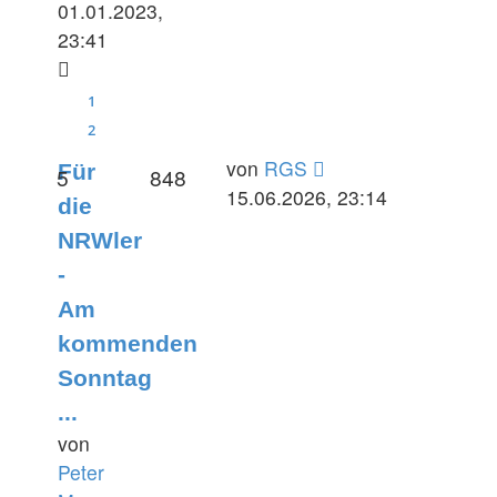
01.01.2023,
23:41
1
2
Letzter
von
RGS
Für
Antworten
Zugriffe
5
848
Beitrag
15.06.2026, 23:14
die
NRWler
-
Am
kommenden
Sonntag
...
von
Peter