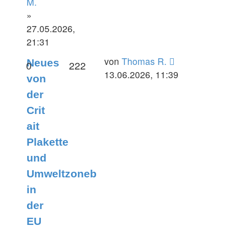
M.
»
27.05.2026,
21:31
Letzter
von
Thomas R.
Neues
Antworten
Zugriffe
0
222
Beitrag
13.06.2026, 11:39
von
der
Crit
ait
Plakette
und
Umweltzoneb
in
der
EU