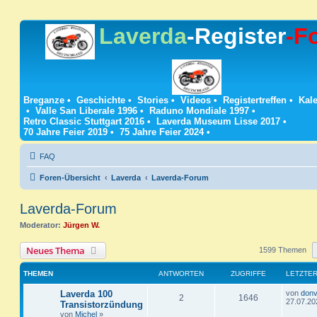
Laverda
-Register
-F
Breganze
•
Geschichte
•
Stories
•
Videos
•
Registertreffen
•
Kale
•
Valle San Liberale 1996
•
Raduno Mondiale 1997
•
Retro Classic Stuttgart 2016
•
Laverda Museum Lisse 2017
•
70 Jahre Feier 2019
•
75 Jahre Feier 2024
•
FAQ
Foren-Übersicht
Laverda
Laverda-Forum
Laverda-Forum
Moderator:
Jürgen W.
Neues Thema
1599 Themen
THEMEN
ANTWORTEN
ZUGRIFFE
LETZTER
L
Laverda 100
von
donv
A
Z
2
1646
e
27.07.20
Transistorzündung
t
von
Michel
»
n
u