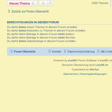
g
e
t
f
Neues Thema
1599 Themen
i
o
i
t
e
e
r
Zurück zur Foren-Übersicht
r
f
a
n
g
t
f
BERECHTIGUNGEN IN DIESEM FORUM
e
e
Du darfst
keine
neuen Themen in diesem Forum erstellen.
Du darfst
keine
Antworten zu Themen in diesem Forum erstellen.
n
Du darfst deine Beiträge in diesem Forum
nicht
ändern.
Du darfst deine Beiträge in diesem Forum
nicht
löschen.
Du darfst
keine
Dateianhänge in diesem Forum erstellen.
Foren-Übersicht
Kontakt
Datenschutzerklärung
Alle Coo
Powered by
phpBB
® Forum Software © phpBB Lim
Deutsche Übersetzung durch
phpBB.de
Customized by
WireSys
Datenschutz
|
Nutzungsbedingungen