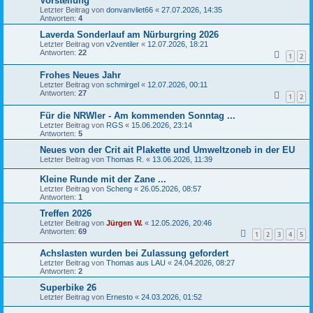
Vorstellung
Letzter Beitrag von
donvanvliet66
«
27.07.2026, 14:35
Antworten:
4
Laverda Sonderlauf am Nürburgring 2026
Letzter Beitrag von
v2ventiler
«
12.07.2026, 18:21
Antworten:
22
1
2
Frohes Neues Jahr
Letzter Beitrag von
schmirgel
«
12.07.2026, 00:11
Antworten:
27
1
2
Für die NRWler - Am kommenden Sonntag ...
Letzter Beitrag von
RGS
«
15.06.2026, 23:14
Antworten:
5
Neues von der Crit ait Plakette und Umweltzoneb in der EU
Letzter Beitrag von
Thomas R.
«
13.06.2026, 11:39
Kleine Runde mit der Zane ...
Letzter Beitrag von
Scheng
«
26.05.2026, 08:57
Antworten:
1
Treffen 2026
Letzter Beitrag von
Jürgen W.
«
12.05.2026, 20:46
Antworten:
69
1
2
3
4
5
Achslasten wurden bei Zulassung gefordert
Letzter Beitrag von
Thomas aus LAU
«
24.04.2026, 08:27
Antworten:
2
Superbike 26
Letzter Beitrag von
Ernesto
«
24.03.2026, 01:52