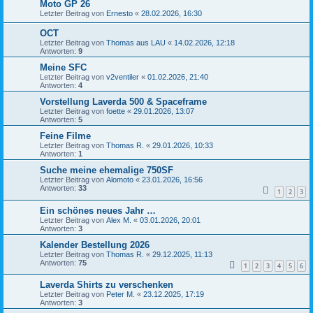
Moto GP 26
Letzter Beitrag von
Ernesto
«
28.02.2026, 16:30
OCT
Letzter Beitrag von
Thomas aus LAU
«
14.02.2026, 12:18
Antworten:
9
Meine SFC
Letzter Beitrag von
v2ventiler
«
01.02.2026, 21:40
Antworten:
4
Vorstellung Laverda 500 & Spaceframe
Letzter Beitrag von
foette
«
29.01.2026, 13:07
Antworten:
5
Feine Filme
Letzter Beitrag von
Thomas R.
«
29.01.2026, 10:33
Antworten:
1
Suche meine ehemalige 750SF
Letzter Beitrag von
Alomoto
«
23.01.2026, 16:56
Antworten:
33
1
2
3
Ein schönes neues Jahr …
Letzter Beitrag von
Alex M.
«
03.01.2026, 20:01
Antworten:
3
Kalender Bestellung 2026
Letzter Beitrag von
Thomas R.
«
29.12.2025, 11:13
Antworten:
75
1
2
3
4
5
6
Laverda Shirts zu verschenken
Letzter Beitrag von
Peter M.
«
23.12.2025, 17:19
Antworten:
3