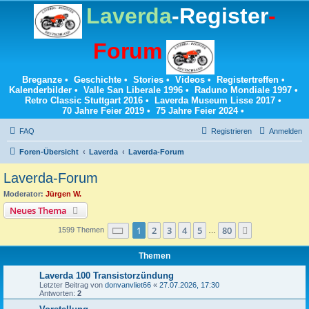
Laverda
-Register
-
Forum
Breganze
•
Geschichte
•
Stories
•
Videos
•
Registertreffen
•
Kalenderbilder
•
Valle San Liberale 1996
•
Raduno Mondiale 1997
•
Retro Classic Stuttgart 2016
•
Laverda Museum Lisse 2017
•
70 Jahre Feier 2019
•
75 Jahre Feier 2024
•
FAQ
Registrieren
Anmelden
Foren-Übersicht
Laverda
Laverda-Forum
Laverda-Forum
Moderator:
Jürgen W.
Neues Thema
Seite
1
von
80
1
2
3
4
5
80
Nächste
1599 Themen
…
Themen
Laverda 100 Transistorzündung
Letzter Beitrag von
donvanvliet66
«
27.07.2026, 17:30
Antworten:
2