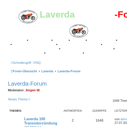
Laverda
-Register
-F
Breganze
•
Geschichte
•
Stories
•
Videos
•
Registertreffen
•
Kale
•
Valle San Liberale 1996
•
Raduno Mondiale 1997
•
Retro Classic Stuttgart 2016
•
Laverda Museum Lisse 2017
•
70 Jahre Feier 2019
•
75 Jahre Feier 2024
•
Schnellzugriff
FAQ
Foren-Übersicht
Laverda
Laverda-Forum
Laverda-Forum
Moderator:
Jürgen W.
Neues Thema
1599 The
THEMEN
ANTWORTEN
ZUGRIFFE
LETZTER
L
Laverda 100
von
donv
A
Z
2
1646
e
Transistorzündung
27.07.20
t
von
Michel
»