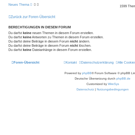
w
r
B
g
e
t
f
Neues Thema
1599 The
i
o
i
t
e
e
r
r
f
Zurück zur Foren-Übersicht
a
n
g
t
f
BERECHTIGUNGEN IN DIESEM FORUM
e
e
Du darfst
keine
neuen Themen in diesem Forum erstellen.
Du darfst
keine
Antworten zu Themen in diesem Forum erstellen.
n
Du darfst deine Beiträge in diesem Forum
nicht
ändern.
Du darfst deine Beiträge in diesem Forum
nicht
löschen.
Du darfst
keine
Dateianhänge in diesem Forum erstellen.
Foren-Übersicht
Kontakt
Datenschutzerklärung
Alle Cookie
Powered by
phpBB
® Forum Software © phpBB Lim
Deutsche Übersetzung durch
phpBB.de
Customized by
WireSys
Datenschutz
|
Nutzungsbedingungen