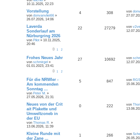
n
u
z
10.11.2025, 22:23
t
t
g
e
L
Vorstellung
von
donv
A
Z
4
308
r
e
von
donvanvliet66
»
27.07.20
w
r
B
t
26.07.2026, 14:06
n
u
e
z
i
o
i
t
L
Laverda
von
v2ve
A
Z
22
27279
t
t
g
e
e
Sonderlauf am
12.07.20
r
r
f
r
t
Nürburgring 2026
a
n
u
w
r
B
z
g
von
Pilot
»
10.11.2025,
e
t
t
f
20:46
t
g
i
e
o
i
t
r
e
e
1
2
r
w
r
B
r
f
a
e
L
n
Frohes Neues Jahr
von
schm
A
Z
g
27
10692
i
o
i
e
t
f
von
schmirgel
»
12.07.20
t
t
01.01.2023, 23:41
r
n
u
r
f
z
e
e
a
t
1
2
g
t
g
e
t
f
n
L
Für die NRWler -
r
von
RG
A
Z
5
847
e
w
r
B
Am kommenden
15.06.20
e
e
t
e
Sonntag ...
n
u
z
i
o
i
n
von
Peter M.
»
t
t
27.05.2026, 21:31
t
g
e
r
r
f
r
a
L
Neues von der Crit
von
Tho
w
r
B
A
Z
g
0
222
e
t
f
ait Plakette und
13.06.20
e
t
i
Umweltzoneb in
o
i
n
u
z
e
e
t
der EU
t
r
r
f
t
g
e
von
Thomas R.
»
n
a
r
13.06.2026, 11:39
g
t
f
w
r
B
L
Kleine Runde mit
e
von
Sch
A
Z
1
266
e
i
e
e
der Zane ...
o
i
26.05.20