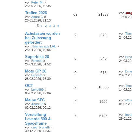
t
t
von
Peter M.
»
n
u
z
r
n
r
f
25.05.2026, 19:35
t
a
t
g
e
g
L
Treffen 2026
von
Jür
t
f
A
Z
69
21887
r
e
von
Andre G
»
12.05.20
w
r
B
t
26.01.2026, 21:13
e
e
n
u
e
z
i
o
i
t
1
2
3
4
5
n
t
t
g
e
r
L
Achslasten wurden
r
f
r
von
Tho
A
Z
2
379
a
e
w
r
B
bei Zulassung
24.04.20
g
t
e
t
f
gefordert
n
u
z
i
o
i
von
Thomas aus LAU
»
t
t
e
e
23.04.2026, 10:56
t
g
e
r
r
f
r
a
L
n
Superbike 26
von
Erne
w
r
B
A
Z
g
0
343
e
t
f
von
Ernesto
»
24.03.20
e
t
24.03.2026, 01:52
i
o
i
n
u
z
e
e
t
t
L
Moto GP 26
von
Erne
r
A
Z
0
678
r
f
t
g
e
e
n
von
Ernesto
»
a
28.02.20
r
t
28.02.2026, 16:30
g
n
u
t
f
w
r
B
z
e
t
L
OCT
von
Tho
A
Z
9
10585
t
g
i
e
e
e
o
i
e
von
keks999
»
14.02.20
t
r
t
05.02.2026, 12:04
n
u
r
w
r
B
z
n
r
f
a
e
t
L
Meine SFC
von
v2ve
A
Z
4
1956
t
g
g
i
e
o
i
e
t
f
von
Andre G
»
01.02.20
t
r
t
01.02.2026, 00:12
n
u
r
w
r
B
z
r
f
e
e
a
e
t
L
Vorstellung
von
foett
A
Z
5
6735
t
g
g
i
e
o
i
e
t
f
Laverda 500 &
29.01.20
n
t
r
t
Spaceframe
n
u
r
w
r
B
z
r
f
e
e
von
ciao_brunetti
»
a
e
t
30.12.2025, 14:37
t
g
g
i
e