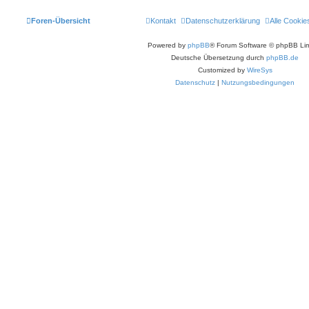
Foren-Übersicht
Kontakt
Datenschutzerklärung
Alle Cookie
Powered by
phpBB
® Forum Software © phpBB Lim
Deutsche Übersetzung durch
phpBB.de
Customized by
WireSys
Datenschutz
|
Nutzungsbedingungen