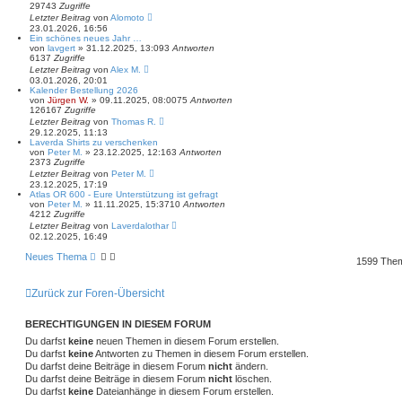
29743
Zugriffe
Letzter Beitrag
von
Alomoto
23.01.2026, 16:56
Ein schönes neues Jahr …
von
lavgert
»
31.12.2025, 13:09
3
Antworten
6137
Zugriffe
Letzter Beitrag
von
Alex M.
03.01.2026, 20:01
Kalender Bestellung 2026
von
Jürgen W.
»
09.11.2025, 08:00
75
Antworten
126167
Zugriffe
Letzter Beitrag
von
Thomas R.
29.12.2025, 11:13
Laverda Shirts zu verschenken
von
Peter M.
»
23.12.2025, 12:16
3
Antworten
2373
Zugriffe
Letzter Beitrag
von
Peter M.
23.12.2025, 17:19
Atlas OR 600 - Eure Unterstützung ist gefragt
von
Peter M.
»
11.11.2025, 15:37
10
Antworten
4212
Zugriffe
Letzter Beitrag
von
Laverdalothar
02.12.2025, 16:49
Neues Thema
1599 The
Zurück zur Foren-Übersicht
BERECHTIGUNGEN IN DIESEM FORUM
Du darfst
keine
neuen Themen in diesem Forum erstellen.
Du darfst
keine
Antworten zu Themen in diesem Forum erstellen.
Du darfst deine Beiträge in diesem Forum
nicht
ändern.
Du darfst deine Beiträge in diesem Forum
nicht
löschen.
Du darfst
keine
Dateianhänge in diesem Forum erstellen.