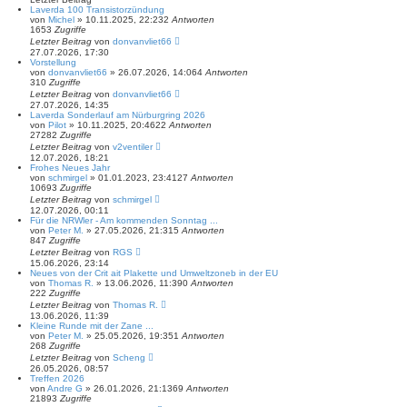
Laverda 100 Transistorzündung
von
Michel
»
10.11.2025, 22:23
2
Antworten
1653
Zugriffe
Letzter Beitrag
von
donvanvliet66
27.07.2026, 17:30
Vorstellung
von
donvanvliet66
»
26.07.2026, 14:06
4
Antworten
310
Zugriffe
Letzter Beitrag
von
donvanvliet66
27.07.2026, 14:35
Laverda Sonderlauf am Nürburgring 2026
von
Pilot
»
10.11.2025, 20:46
22
Antworten
27282
Zugriffe
Letzter Beitrag
von
v2ventiler
12.07.2026, 18:21
Frohes Neues Jahr
von
schmirgel
»
01.01.2023, 23:41
27
Antworten
10693
Zugriffe
Letzter Beitrag
von
schmirgel
12.07.2026, 00:11
Für die NRWler - Am kommenden Sonntag ...
von
Peter M.
»
27.05.2026, 21:31
5
Antworten
847
Zugriffe
Letzter Beitrag
von
RGS
15.06.2026, 23:14
Neues von der Crit ait Plakette und Umweltzoneb in der EU
von
Thomas R.
»
13.06.2026, 11:39
0
Antworten
222
Zugriffe
Letzter Beitrag
von
Thomas R.
13.06.2026, 11:39
Kleine Runde mit der Zane ...
von
Peter M.
»
25.05.2026, 19:35
1
Antworten
268
Zugriffe
Letzter Beitrag
von
Scheng
26.05.2026, 08:57
Treffen 2026
von
Andre G
»
26.01.2026, 21:13
69
Antworten
21893
Zugriffe