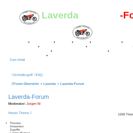
Laverda
-Register
-F
Breganze
•
Geschichte
•
Stories
•
Videos
•
Registertreffen
•
Kalenderbilder
•
Valle San Liberale 1996
•
Raduno Mondiale 1997
Classic Stuttgart 2016
•
Laverda Museum Lisse 2017
•
70 Jahre Fe
75 Jahre Feier 2024
•
Zum Inhalt
Schnellzugriff
FAQ
Foren-Übersicht
Laverda
Laverda-Forum
Laverda-Forum
Moderator:
Jürgen W.
Neues Thema
1599 The
Themen
Antworten
Zugriffe
Letzter Beitrag