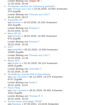
Letzter Beitrag
von
Jürgen W.
12.05.2026, 20:46
Achslasten wurden bei Zulassung gefordert
von
Thomas aus LAU
»
23.04.2026, 10:56
2
Antworten
379
Zugriffe
Letzter Beitrag
von
Thomas aus LAU
24.04.2026, 08:27
Superbike 26
von
Ernesto
»
24.03.2026, 01:52
0
Antworten
343
Zugriffe
Letzter Beitrag
von
Ernesto
24.03.2026, 01:52
Moto GP 26
von
Ernesto
»
28.02.2026, 16:30
0
Antworten
679
Zugriffe
Letzter Beitrag
von
Ernesto
28.02.2026, 16:30
OCT
von
keks999
»
05.02.2026, 12:04
9
Antworten
10585
Zugriffe
Letzter Beitrag
von
Thomas aus LAU
14.02.2026, 12:18
Meine SFC
von
Andre G
»
01.02.2026, 00:12
4
Antworten
1956
Zugriffe
Letzter Beitrag
von
v2ventiler
01.02.2026, 21:40
Vorstellung Laverda 500 & Spaceframe
von
ciao_brunetti
»
30.12.2025, 14:37
5
Antworten
6737
Zugriffe
Letzter Beitrag
von
foette
29.01.2026, 13:07
Feine Filme
von
ciao_brunetti
»
28.01.2026, 05:49
1
Antworten
1544
Zugriffe
Letzter Beitrag
von
Thomas R.
29.01.2026, 10:33
Suche meine ehemalige 750SF
von
Alomoto
»
07.05.2021, 13:41
33
Antworten