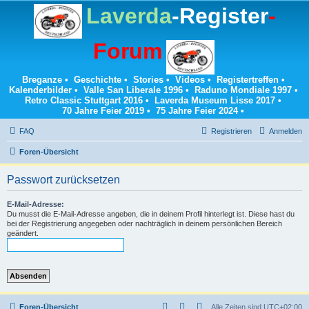
Laverda
-Register
-
Forum
Breganze
•
Geschichte
•
Stories
•
Videos
•
Registertreffen
•
Kalenderbilder
•
Valle San Liberale 1996
•
Raduno Mondiale 1997
•
Retro Classic Stuttgart 2016
•
Laverda Museum Lisse 2017
•
70 Jahre Feier 2019
•
75 Jahre Feier 2024
•
FAQ
Registrieren
Anmelden
Foren-Übersicht
Passwort zurücksetzen
E-Mail-Adresse:
Du musst die E-Mail-Adresse angeben, die in deinem Profil hinterlegt ist. Diese hast du
bei der Registrierung angegeben oder nachträglich in deinem persönlichen Bereich
geändert.
Foren-Übersicht
Alle Zeiten sind
UTC+02:00