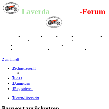
Laverda
-Register
-Forum
Breganze
•
Geschichte
•
Stories
•
Videos
•
Registertreffen
•
Kalenderbilder
•
Valle San Liberale 1996
•
Raduno Mondiale
1997
•
Retro Classic Stuttgart 2016
•
Laverda Museum Lisse
2017
•
70 Jahre Feier 2019
•
75 Jahre Feier 2024
•
Zum Inhalt
Schnellzugriff
FAQ
Anmelden
Registrieren
Foren-Übersicht
Passwort zurücksetzen