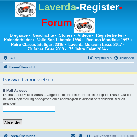
Laverda
-Register
-
Forum
Breganze
•
Geschichte
•
Stories
•
Videos
•
Registertreffen
•
Kalenderbilder
•
Valle San Liberale 1996
•
Raduno Mondiale 1997
•
Retro Classic Stuttgart 2016
•
Laverda Museum Lisse 2017
•
70 Jahre Feier 2019
•
75 Jahre Feier 2024
•
FAQ
Registrieren
Anmelden
Foren-Übersicht
Passwort zurücksetzen
E-Mail-Adresse:
Du musst die E-Mail-Adresse angeben, die in deinem Profil hinterlegt ist. Diese hast du
bei der Registrierung angegeben oder nachträglich in deinem persönlichen Bereich
geändert.
Foren-Übersicht
Alle Zeiten sind
UTC+02:00