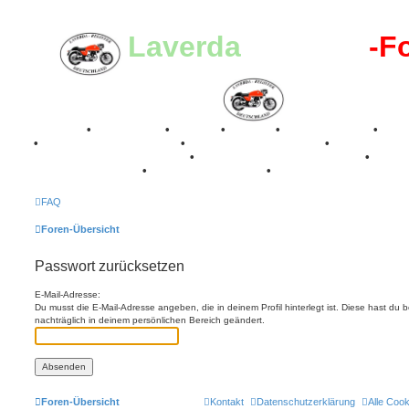
Laverda
-Register
-F
Breganze
•
Geschichte
•
Stories
•
Videos
•
Registertreffen
•
Kale
•
Valle San Liberale 1996
•
Raduno Mondiale 1997
•
Retro Classic Stuttgart 2016
•
Laverda Museum Lisse 2017
•
70 Jahre Feier 2019
•
75 Jahre Feier 2024
•
FAQ
Foren-Übersicht
Passwort zurücksetzen
E-Mail-Adresse:
Du musst die E-Mail-Adresse angeben, die in deinem Profil hinterlegt ist. Diese hast du
nachträglich in deinem persönlichen Bereich geändert.
Foren-Übersicht
Kontakt
Datenschutzerklärung
Alle Coo